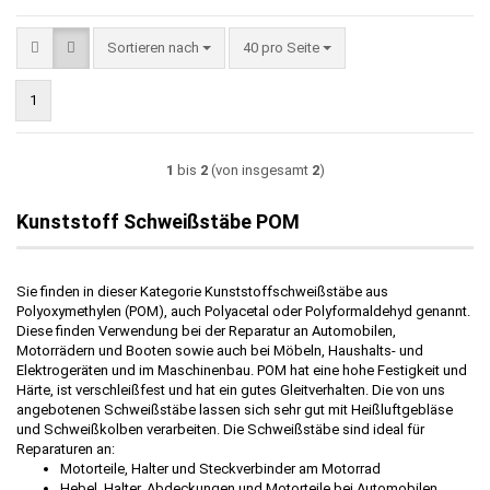
Sortieren nach
pro Seite
Sortieren nach
40 pro Seite
1
1
bis
2
(von insgesamt
2
)
Kunststoff Schweißstäbe POM
Sie finden in dieser Kategorie Kunststoffschweißstäbe aus
Polyoxymethylen (POM), auch Polyacetal oder Polyformaldehyd genannt.
Diese finden Verwendung bei der Reparatur an Automobilen,
Motorrädern und Booten sowie auch bei Möbeln, Haushalts- und
Elektrogeräten und im Maschinenbau. POM hat eine hohe Festigkeit und
Härte, ist verschleißfest und hat ein gutes Gleitverhalten. Die von uns
angebotenen Schweißstäbe lassen sich sehr gut mit Heißluftgebläse
und Schweißkolben verarbeiten. Die Schweißstäbe sind ideal für
Reparaturen an:
Motorteile, Halter und Steckverbinder am Motorrad
Hebel, Halter, Abdeckungen und Motorteile bei Automobilen