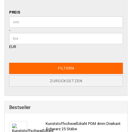
PREIS
PREIS
Preis bis
-
EUR
FILTERN
ZURÜCKSETZEN
Bestseller
Kunststoffschweißdraht POM 4mm Dreikant
Schwarz 25 Stäbe