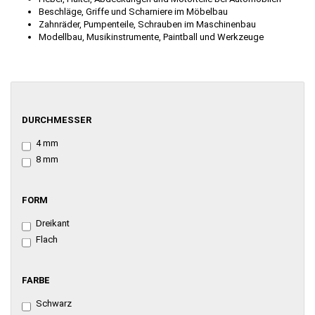
Beschläge, Griffe und Scharniere im Möbelbau
Zahnräder, Pumpenteile, Schrauben im Maschinenbau
Modellbau, Musikinstrumente, Paintball und Werkzeuge
DURCHMESSER
DURCHMESSER
4 mm
8 mm
FORM
FORM
Dreikant
Flach
FARBE
FARBE
Schwarz