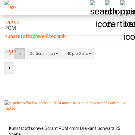
POM
Sortieren nach
pro Seite
Sortieren nach
40 pro Seite
1
Kunststoffschweißdraht POM 4mm Dreikant Schwarz 25
Stäbe