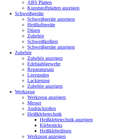
ABS Platten
Kunststoffplatten anzeigen
Schweißgeräte
Schweißgeräte anzeigen
Heißluftgeräte
Düsen
Zubehör
Schweißkolben
Schweißgeräte anzeigen
Zubehör
Zubehör anzeigen
Edelstahlgewebe
Reparatursatz
Leerspulen
Lackierung
Zubehör anzeigen
Werkzeug
Werkzeug anzeigen
Messer
Andrückrollen
Heißklebetechnik
Heißklebetechnik anzeigen
Klebesticks
Heißklebedüsen
Werkzeug anzeigen