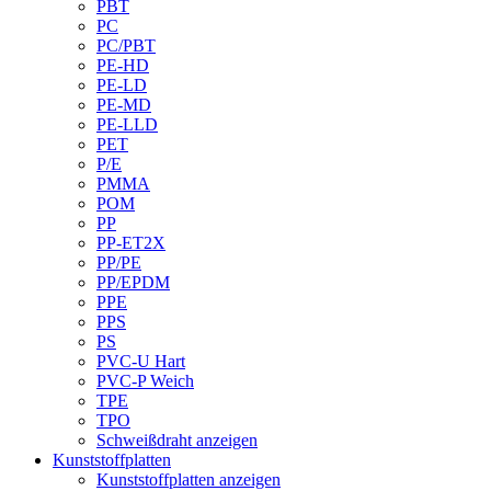
PBT
PC
PC/PBT
PE-HD
PE-LD
PE-MD
PE-LLD
PET
P/E
PMMA
POM
PP
PP-ET2X
PP/PE
PP/EPDM
PPE
PPS
PS
PVC-U Hart
PVC-P Weich
TPE
TPO
Schweißdraht anzeigen
Kunststoffplatten
Kunststoffplatten anzeigen