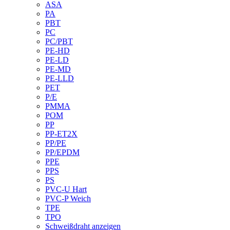
ASA
PA
PBT
PC
PC/PBT
PE-HD
PE-LD
PE-MD
PE-LLD
PET
P/E
PMMA
POM
PP
PP-ET2X
PP/PE
PP/EPDM
PPE
PPS
PS
PVC-U Hart
PVC-P Weich
TPE
TPO
Schweißdraht anzeigen