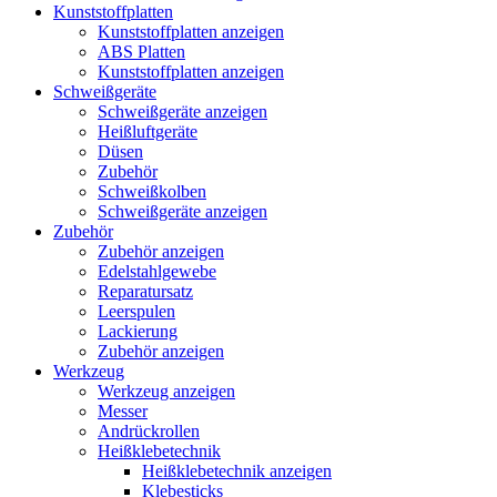
Kunststoffplatten
Kunststoffplatten anzeigen
ABS Platten
Kunststoffplatten anzeigen
Schweißgeräte
Schweißgeräte anzeigen
Heißluftgeräte
Düsen
Zubehör
Schweißkolben
Schweißgeräte anzeigen
Zubehör
Zubehör anzeigen
Edelstahlgewebe
Reparatursatz
Leerspulen
Lackierung
Zubehör anzeigen
Werkzeug
Werkzeug anzeigen
Messer
Andrückrollen
Heißklebetechnik
Heißklebetechnik anzeigen
Klebesticks