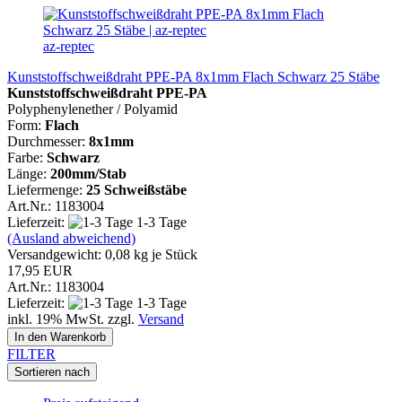
az-reptec
Kunststoffschweißdraht PPE-PA 8x1mm Flach Schwarz 25 Stäbe
Kunststoffschweißdraht PPE-PA
Polyphenylenether / Polyamid
Form:
Flach
Durchmesser:
8x1mm
Farbe:
Schwarz
Länge:
200mm/Stab
Liefermenge:
25 Schweißstäbe
Art.Nr.: 1183004
Lieferzeit:
1-3 Tage
(Ausland abweichend)
Versandgewicht:
0,08
kg je Stück
17,95 EUR
Art.Nr.: 1183004
Lieferzeit:
1-3 Tage
inkl. 19% MwSt. zzgl.
Versand
In den Warenkorb
FILTER
Sortieren nach