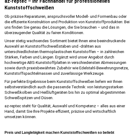
az-reptec – Ihr Fachhandel für professionelles
Kunststoffschweißen
Ob präzise Reparaturen, anspruchsvoller Modell- und Formenbau oder
die effiziente Konstruktion und Produktion von Kunststoffprodukten: Bei
uns finden Sie genau die Lösungen, die Sie brauchen – und das in
überzeugender Qualität zu fairen Konditionen.
Unser stetig wachsendes Sortiment bietet Ihnen eine beeindruckende
Auswahl an Kunststoffschweißstäben und -drähten aus
unterschiedlichsten thermoplastischen Kunststoffen – in zahlreichen
Stärken, Farben und Längen. Ergänzt wird unser Angebot durch
hochwertige ABS-Kunststoffplatten in verschiedensten Abmessungen
sowie durch praxisbewährtes Zubehör wie Edelstahl-Bewehrungsnetze,
Kunststoffspachtelmassen und zuverlässige Werkzeuge.
Für perfekte Ergebnisse beim Kunststoffschweißen liefern wir Ihnen
selbstverständlich auch die passende Technik: von leistungsstarken
Schweißkolben und Heißluftgeräten bis hin zu optimal abgestimmten
Schweißspitzen und Düsen.
az-reptec steht für Qualität, Auswahl und Kompetenz – alles aus einer
Hand, damit Sie Ihre Projekte effizient, präzise und wirtschaftlich
umsetzen können.
Preis und Langlebigkeit machen Kunststoffschweißen so beliebt