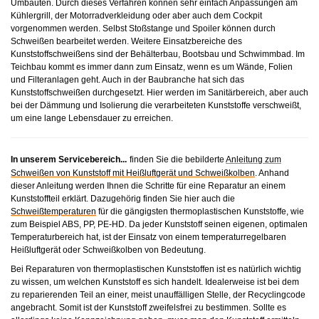
Umbauten. Durch dieses Verfahren können sehr einfach Anpassungen am
Kühlergrill, der Motorradverkleidung oder aber auch dem Cockpit
vorgenommen werden. Selbst Stoßstange und Spoiler können durch
Schweißen bearbeitet werden. Weitere Einsatzbereiche des
Kunststoffschweißens sind der Behälterbau, Bootsbau und Schwimmbad. Im
Teichbau kommt es immer dann zum Einsatz, wenn es um Wände, Folien
und Filteranlagen geht. Auch in der Baubranche hat sich das
Kunststoffschweißen durchgesetzt. Hier werden im Sanitärbereich, aber auch
bei der Dämmung und Isolierung die verarbeiteten Kunststoffe verschweißt,
um eine lange Lebensdauer zu erreichen.
In unserem Servicebereich...
finden Sie die bebilderte
Anleitung zum
Schweißen von Kunststoff mit Heißluftgerät und Schweißkolben
. Anhand
dieser Anleitung werden Ihnen die Schritte für eine Reparatur an einem
Kunststoffteil erklärt. Dazugehörig finden Sie hier auch die
Schweißtemperaturen
für die gängigsten thermoplastischen Kunststoffe, wie
zum Beispiel ABS, PP, PE-HD. Da jeder Kunststoff seinen eigenen, optimalen
Temperaturbereich hat, ist der Einsatz von einem temperaturregelbaren
Heißluftgerät oder Schweißkolben von Bedeutung.
Bei Reparaturen von thermoplastischen Kunststoffen ist es natürlich wichtig
zu wissen, um welchen Kunststoff es sich handelt. Idealerweise ist bei dem
zu reparierenden Teil an einer, meist unauffälligen Stelle, der Recyclingcode
angebracht. Somit ist der Kunststoff zweifelsfrei zu bestimmen. Sollte es