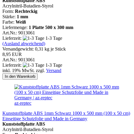
Kunststoffplatte ABS
Acrylnitril-Butadien-Styrol
Form:
Rechteckig
Stärke:
1 mm
Farbe:
Weiß
Liefermenge:
1 Platte
500 x 300 mm
Art.Nr.: 9013061
Lieferzeit:
1-3 Tage
(Ausland abweichend)
Versandgewicht:
0,31
kg je Stück
8,95 EUR
Art.Nr.: 9013061
Lieferzeit:
1-3 Tage
inkl. 19% MwSt. zzgl.
Versand
In den Warenkorb
az-reptec
Kunststoffplatte ABS 1mm Schwarz 1000 x 500 mm (100 x 50 cm)
Einseitige Schutzfolie und Made in Germany
Kunststoffplatte ABS
Acrylnitril-Butadien-Styrol