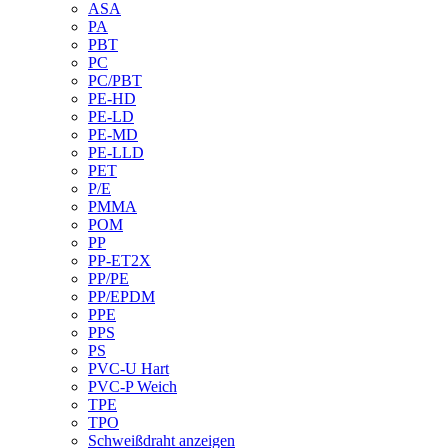
ASA
PA
PBT
PC
PC/PBT
PE-HD
PE-LD
PE-MD
PE-LLD
PET
P/E
PMMA
POM
PP
PP-ET2X
PP/PE
PP/EPDM
PPE
PPS
PS
PVC-U Hart
PVC-P Weich
TPE
TPO
Schweißdraht anzeigen