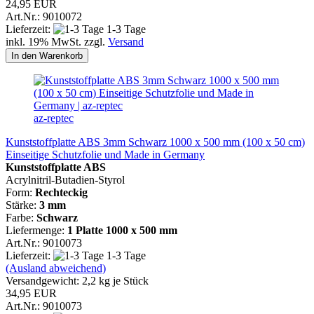
24,95 EUR
Art.Nr.: 9010072
Lieferzeit:
1-3 Tage
inkl. 19% MwSt. zzgl.
Versand
In den Warenkorb
az-reptec
Kunststoffplatte ABS 3mm Schwarz 1000 x 500 mm (100 x 50 cm)
Einseitige Schutzfolie und Made in Germany
Kunststoffplatte ABS
Acrylnitril-Butadien-Styrol
Form:
Rechteckig
Stärke:
3 mm
Farbe:
Schwarz
Liefermenge:
1 Platte 1000 x 500 mm
Art.Nr.: 9010073
Lieferzeit:
1-3 Tage
(Ausland abweichend)
Versandgewicht:
2,2
kg je Stück
34,95 EUR
Art.Nr.: 9010073