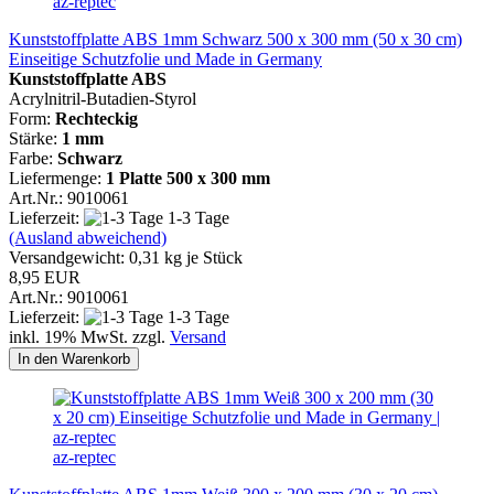
az-reptec
Kunststoffplatte ABS 1mm Schwarz 500 x 300 mm (50 x 30 cm)
Einseitige Schutzfolie und Made in Germany
Kunststoffplatte ABS
Acrylnitril-Butadien-Styrol
Form:
Rechteckig
Stärke:
1 mm
Farbe:
Schwarz
Liefermenge:
1 Platte
500 x 300 mm
Art.Nr.: 9010061
Lieferzeit:
1-3 Tage
(Ausland abweichend)
Versandgewicht:
0,31
kg je Stück
8,95 EUR
Art.Nr.: 9010061
Lieferzeit:
1-3 Tage
inkl. 19% MwSt. zzgl.
Versand
In den Warenkorb
az-reptec