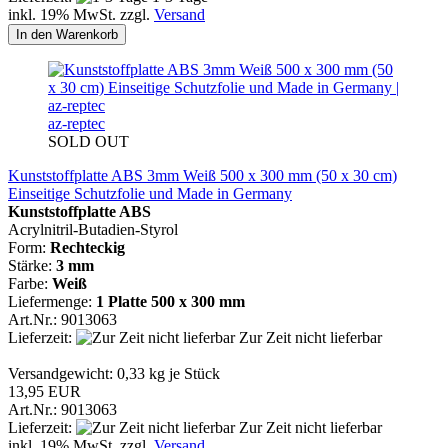
inkl. 19% MwSt. zzgl.
Versand
In den Warenkorb
az-reptec
SOLD OUT
Kunststoffplatte ABS 3mm Weiß 500 x 300 mm (50 x 30 cm)
Einseitige Schutzfolie und Made in Germany
Kunststoffplatte ABS
Acrylnitril-Butadien-Styrol
Form:
Rechteckig
Stärke:
3 mm
Farbe:
Weiß
Liefermenge:
1 Platte
500 x 300 mm
Art.Nr.: 9013063
Lieferzeit:
Zur Zeit nicht lieferbar
Versandgewicht:
0,33
kg je Stück
13,95 EUR
Art.Nr.: 9013063
Lieferzeit:
Zur Zeit nicht lieferbar
inkl. 19% MwSt. zzgl.
Versand