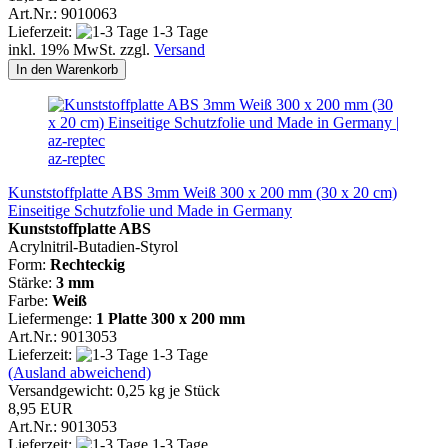
Art.Nr.: 9010063
Lieferzeit:
1-3 Tage
inkl. 19% MwSt. zzgl.
Versand
In den Warenkorb
az-reptec
Kunststoffplatte ABS 3mm Weiß 300 x 200 mm (30 x 20 cm)
Einseitige Schutzfolie und Made in Germany
Kunststoffplatte ABS
Acrylnitril-Butadien-Styrol
Form:
Rechteckig
Stärke:
3 mm
Farbe:
Weiß
Liefermenge:
1 Platte
300 x 200 mm
Art.Nr.: 9013053
Lieferzeit:
1-3 Tage
(Ausland abweichend)
Versandgewicht:
0,25
kg je Stück
8,95 EUR
Art.Nr.: 9013053
Lieferzeit:
1-3 Tage