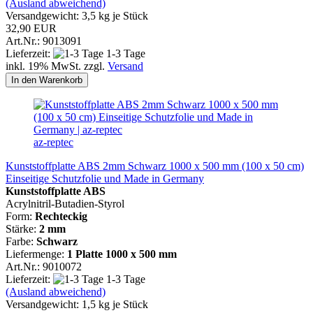
(Ausland abweichend)
Versandgewicht:
3,5
kg je Stück
32,90 EUR
Art.Nr.: 9013091
Lieferzeit:
1-3 Tage
inkl. 19% MwSt. zzgl.
Versand
In den Warenkorb
az-reptec
Kunststoffplatte ABS 2mm Schwarz 1000 x 500 mm (100 x 50 cm)
Einseitige Schutzfolie und Made in Germany
Kunststoffplatte ABS
Acrylnitril-Butadien-Styrol
Form:
Rechteckig
Stärke:
2 mm
Farbe:
Schwarz
Liefermenge:
1 Platte 1000 x 500 mm
Art.Nr.: 9010072
Lieferzeit:
1-3 Tage
(Ausland abweichend)
Versandgewicht:
1,5
kg je Stück