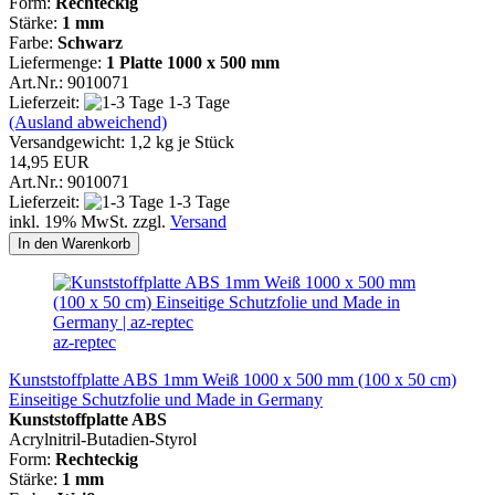
Form:
Rechteckig
Stärke:
1 mm
Farbe:
Schwarz
Liefermenge:
1 Platte 1000 x 500 mm
Art.Nr.: 9010071
Lieferzeit:
1-3 Tage
(Ausland abweichend)
Versandgewicht:
1,2
kg je Stück
14,95 EUR
Art.Nr.: 9010071
Lieferzeit:
1-3 Tage
inkl. 19% MwSt. zzgl.
Versand
In den Warenkorb
az-reptec
Kunststoffplatte ABS 1mm Weiß 1000 x 500 mm (100 x 50 cm)
Einseitige Schutzfolie und Made in Germany
Kunststoffplatte ABS
Acrylnitril-Butadien-Styrol
Form:
Rechteckig
Stärke:
1 mm