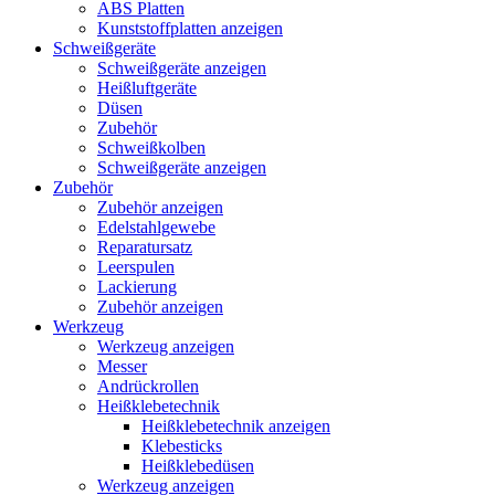
ABS Platten
Kunststoffplatten anzeigen
Schweißgeräte
Schweißgeräte anzeigen
Heißluftgeräte
Düsen
Zubehör
Schweißkolben
Schweißgeräte anzeigen
Zubehör
Zubehör anzeigen
Edelstahlgewebe
Reparatursatz
Leerspulen
Lackierung
Zubehör anzeigen
Werkzeug
Werkzeug anzeigen
Messer
Andrückrollen
Heißklebetechnik
Heißklebetechnik anzeigen
Klebesticks
Heißklebedüsen
Werkzeug anzeigen