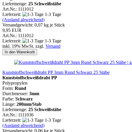
Liefermenge:
25 Schweißstäbe
Art.Nr.: 1111012
Lieferzeit:
1-3 Tage
(Ausland abweichend)
Versandgewicht:
0,07
kg je Stück
9,95 EUR
Art.Nr.: 1111012
Lieferzeit:
1-3 Tage
inkl. 19% MwSt. zzgl.
Versand
In den Warenkorb
Kunststoffschweißdraht PP 3mm Rund Schwarz 25 Stäbe
Kunststoffschweißdraht PP
Polypropylen
Form:
Rund
Durchmesser:
3mm
Farbe:
Schwarz
Länge:
200mm/Stab
Liefermenge:
25 Schweißstäbe
Art.Nr.: 1111036
Lieferzeit:
1-3 Tage
(Ausland abweichend)
Versandgewicht:
0,06
kg je Stück