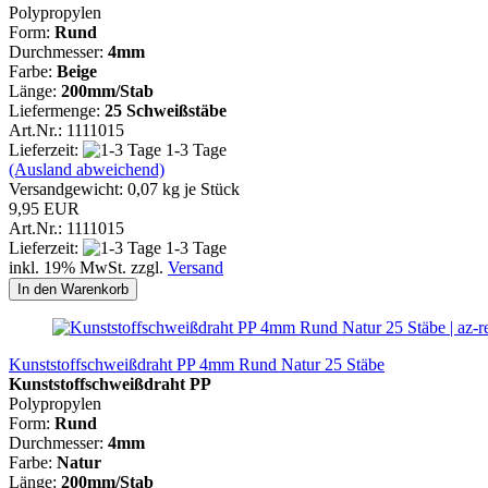
Polypropylen
Form:
Rund
Durchmesser:
4mm
Farbe:
Beige
Länge:
200mm/Stab
Liefermenge:
25 Schweißstäbe
Art.Nr.: 1111015
Lieferzeit:
1-3 Tage
(Ausland abweichend)
Versandgewicht:
0,07
kg je Stück
9,95 EUR
Art.Nr.: 1111015
Lieferzeit:
1-3 Tage
inkl. 19% MwSt. zzgl.
Versand
In den Warenkorb
Kunststoffschweißdraht PP 4mm Rund Natur 25 Stäbe
Kunststoffschweißdraht PP
Polypropylen
Form:
Rund
Durchmesser:
4mm
Farbe:
Natur
Länge:
200mm/Stab