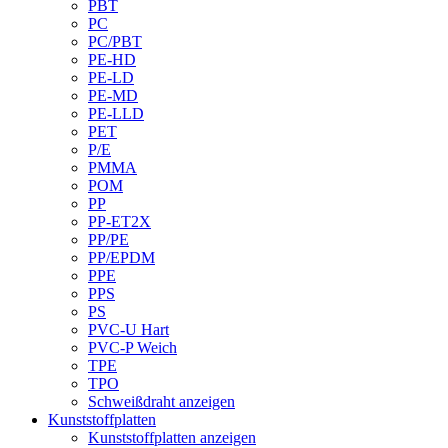
PBT
PC
PC/PBT
PE-HD
PE-LD
PE-MD
PE-LLD
PET
P/E
PMMA
POM
PP
PP-ET2X
PP/PE
PP/EPDM
PPE
PPS
PS
PVC-U Hart
PVC-P Weich
TPE
TPO
Schweißdraht anzeigen
Kunststoffplatten
Kunststoffplatten anzeigen