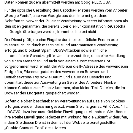
Daten können zudem übermittelt werden an: Google LLC, USA.
Für die optische Gestaltung des Captcha-Fensters werden vom Anbieter
„Google Fonts", also von Google aus dem Internet geladene
Schriftarten, verwendet. Zu einer Verarbeitung weiterer Informationen als
den oben genannten, die bereits über die Funktionalität von ReCaptcha
an Google übertragen werden, kommt es hierbei nicht.
Der Dienst prüft, ob eine Eingabe durch eine natürliche Person oder
missbräuchlich durch maschinelle und automatisierte Verarbeitung
erfolgt, und blockiert Spam, DDoS-Attacken sowie ähnliche
automatisierte Schadzugriffe. Um sicherzustellen, dass eine Handlung
von einem Menschen und nicht von einem automatisierten Bot
vorgenommen wird, erhebt der Anbieter die IP-Adresse des verwendeten
Endgeräts, Erkennungsdaten des verwendeten Browser- und
Betriebssystem-Typ sowie Datum und Dauer des Besuchs und
übermittelt diese zur Auswertung an Server des Anbieters. Hierbei
können Cookies zum Einsatz kommen, also kleine Text-Dateien, die im
Browser des Endgeräts gespeichert werden.
Sofern die oben beschriebenen Verarbeitungen auf Basis von Cookies
erfolgen, werden diese nur gesetzt, wenn Sie uns gemäß Art. 6 Abs. 1 lit.
a DSGVO dazu Ihre ausdrückliche Einwilligung erteilt haben. Sie können
Ihre erteilte Einwilligung jederzeit mit Wirkung für die Zukunft widerrufen,
indem Sie diesen Dienst in dem auf der Webseite bereitgestellten
„Cookie-Consent-Tool“ deaktivieren.