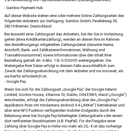
- Gambio Payment Hub
Auf dieser Website stehen eine oder mehrere Online-Zahlungsarten des
folgenden Anbieters zur Verfügung: Gambio GmbH, Parallelweg 30,
28219 Bremen, Deutschland
Bei Auswahl einer Zahlungsart des Anbieters, bei der Sie in Vorleistung
gehen (etwa Kreditkartenzahlung), werden an diesen Ihre im Rahmen
des Bestellvorgangs mitgeteilten Zahlungsdaten (darunter Name,
Anschrift, Bank- und Zahlkarteninformationen, Währung und
Transaktionsnummer) sowie Informationen über den Inhalt Ihrer
Bestellung gemäß Art. 6 Abs. 1 lit. b DSGVO weitergegeben. Die
Weitergabe Ihrer Daten erfolgt in diesem Falle ausschließlich zum
Zweck der Zahlungsabwicklung mit dem Anbieter und nur insoweit, als
sie hierfür erforderlich ist.
- Google Pay
Wenn Sie sich für die Zahlungsart „Google Pay“ der Google Ireland
Limited, Gordon House, 4 Barrow St, Dublin, D04 E5W5, Irland („Google“)
entscheiden, erfolgt die Zahlungsabwicklung über die „Google Pay“-
Applikation Ihres mit mindestens Android 4.4 („KitKat“) betriebenen und
über eine NFC-Funktion verfügenden mobilen Endgeräts durch die
Belastung einer bei Google Pay hinterlegten Zahlungskarte oder einem
dort verifizierten Bezahlsystem (z.B. PayPal). Für die Freigabe einer
Zahlung über Google Pay in Höhe von mehr als 25,- € ist das vorherige