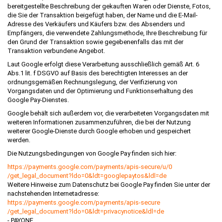
bereitgestellte Beschreibung der gekauften Waren oder Dienste, Fotos,
die Sie der Transaktion beigefügt haben, der Name und die E-Mail-
Adresse des Verkäufers und Käufers bzw. des Absenders und
Empfängers, die verwendete Zahlungsmethode, Ihre Beschreibung für
den Grund der Transaktion sowie gegebenenfalls das mit der
Transaktion verbundene Angebot.
Laut Google erfolgt diese Verarbeitung ausschließlich gemäß Art. 6
Abs.1 lit. f DSGVO auf Basis des berechtigten Interesses an der
ordnungsgemäßen Rechnungslegung, der Verifizierung von
Vorgangsdaten und der Optimierung und Funktionserhaltung des
Google Pay-Dienstes.
Google behält sich außerdem vor, die verarbeiteten Vorgangsdaten mit
weiteren Informationen zusammenzuführen, die bei der Nutzung
weiterer Google-Dienste durch Google erhoben und gespeichert
werden.
Die Nutzungsbedingungen von Google Pay finden sich hier:
https://payments.google.com
/payments
/apis-secure
/u
/0
/get_legal_document
?ldo=0
&ldt=googlepaytos
&ldl=de
Weitere Hinweise zum Datenschutz bei Google Pay finden Sie unter der
nachstehenden Internetadresse:
https://payments.google.com
/payments
/apis-secure
/get_legal_document
?ldo=0
&ldt=privacynotice
&ldl=de
- PAYONE