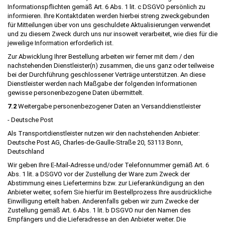
Informationspflichten gemäß Art. 6 Abs. 1 lit. c DSGVO persönlich zu
informieren. Ihre Kontaktdaten werden hierbei streng zweckgebunden
für Mitteilungen über von uns geschuldete Aktualisierungen verwendet
und zu diesem Zweck durch uns nur insoweit verarbeitet, wie dies für die
jeweilige Information erforderlich ist.
Zur Abwicklung Ihrer Bestellung arbeiten wir ferner mit dem / den
nachstehenden Dienstleister(n) zusammen, die uns ganz oder teilweise
bei der Durchführung geschlossener Verträge unterstützen. An diese
Dienstleister werden nach Maßgabe der folgenden Informationen
gewisse personenbezogene Daten übermittelt.
7.2
Weitergabe personenbezogener Daten an Versanddienstleister
- Deutsche Post
Als Transportdienstleister nutzen wir den nachstehenden Anbieter:
Deutsche Post AG, Charles-de-Gaulle-Straße 20, 53113 Bonn,
Deutschland
Wir geben Ihre E-Mail-Adresse und/oder Telefonnummer gemäß Art. 6
Abs. 1 lit. a DSGVO vor der Zustellung der Ware zum Zweck der
Abstimmung eines Liefertermins bzw. zur Lieferankündigung an den
Anbieter weiter, sofern Sie hierfür im Bestellprozess Ihre ausdrückliche
Einwilligung erteilt haben. Anderenfalls geben wir zum Zwecke der
Zustellung gemäß Art. 6 Abs. 1 lit. b DSGVO nur den Namen des
Empfängers und die Lieferadresse an den Anbieter weiter. Die