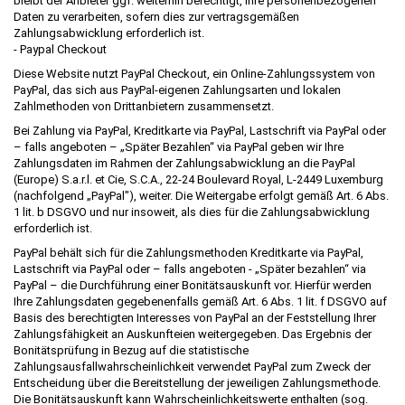
bleibt der Anbieter ggf. weiterhin berechtigt, Ihre personenbezogenen
Daten zu verarbeiten, sofern dies zur vertragsgemäßen
Zahlungsabwicklung erforderlich ist.
- Paypal Checkout
Diese Website nutzt PayPal Checkout, ein Online-Zahlungssystem von
PayPal, das sich aus PayPal-eigenen Zahlungsarten und lokalen
Zahlmethoden von Drittanbietern zusammensetzt.
Bei Zahlung via PayPal, Kreditkarte via PayPal, Lastschrift via PayPal oder
– falls angeboten – „Später Bezahlen“ via PayPal geben wir Ihre
Zahlungsdaten im Rahmen der Zahlungsabwicklung an die PayPal
(Europe) S.a.r.l. et Cie, S.C.A., 22-24 Boulevard Royal, L-2449 Luxemburg
(nachfolgend „PayPal"), weiter. Die Weitergabe erfolgt gemäß Art. 6 Abs.
1 lit. b DSGVO und nur insoweit, als dies für die Zahlungsabwicklung
erforderlich ist.
PayPal behält sich für die Zahlungsmethoden Kreditkarte via PayPal,
Lastschrift via PayPal oder – falls angeboten - „Später bezahlen“ via
PayPal – die Durchführung einer Bonitätsauskunft vor. Hierfür werden
Ihre Zahlungsdaten gegebenenfalls gemäß Art. 6 Abs. 1 lit. f DSGVO auf
Basis des berechtigten Interesses von PayPal an der Feststellung Ihrer
Zahlungsfähigkeit an Auskunfteien weitergegeben. Das Ergebnis der
Bonitätsprüfung in Bezug auf die statistische
Zahlungsausfallwahrscheinlichkeit verwendet PayPal zum Zweck der
Entscheidung über die Bereitstellung der jeweiligen Zahlungsmethode.
Die Bonitätsauskunft kann Wahrscheinlichkeitswerte enthalten (sog.