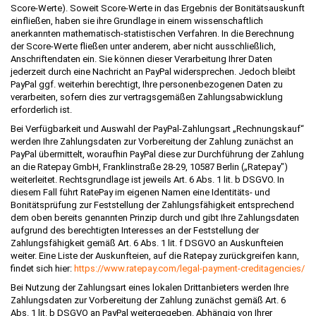
Score-Werte). Soweit Score-Werte in das Ergebnis der Bonitätsauskunft
einfließen, haben sie ihre Grundlage in einem wissenschaftlich
anerkannten mathematisch-statistischen Verfahren. In die Berechnung
der Score-Werte fließen unter anderem, aber nicht ausschließlich,
Anschriftendaten ein. Sie können dieser Verarbeitung Ihrer Daten
jederzeit durch eine Nachricht an PayPal widersprechen. Jedoch bleibt
PayPal ggf. weiterhin berechtigt, Ihre personenbezogenen Daten zu
verarbeiten, sofern dies zur vertragsgemäßen Zahlungsabwicklung
erforderlich ist.
Bei Verfügbarkeit und Auswahl der PayPal-Zahlungsart „Rechnungskauf“
werden Ihre Zahlungsdaten zur Vorbereitung der Zahlung zunächst an
PayPal übermittelt, woraufhin PayPal diese zur Durchführung der Zahlung
an die Ratepay GmbH, Franklinstraße 28-29, 10587 Berlin („Ratepay")
weiterleitet. Rechtsgrundlage ist jeweils Art. 6 Abs. 1 lit. b DSGVO. In
diesem Fall führt RatePay im eigenen Namen eine Identitäts- und
Bonitätsprüfung zur Feststellung der Zahlungsfähigkeit entsprechend
dem oben bereits genannten Prinzip durch und gibt Ihre Zahlungsdaten
aufgrund des berechtigten Interesses an der Feststellung der
Zahlungsfähigkeit gemäß Art. 6 Abs. 1 lit. f DSGVO an Auskunfteien
weiter. Eine Liste der Auskunfteien, auf die Ratepay zurückgreifen kann,
findet sich hier:
https://www.ratepay.com
/legal-payment-creditagencies
/
Bei Nutzung der Zahlungsart eines lokalen Drittanbieters werden Ihre
Zahlungsdaten zur Vorbereitung der Zahlung zunächst gemäß Art. 6
Abs. 1 lit. b DSGVO an PayPal weitergegeben. Abhängig von Ihrer