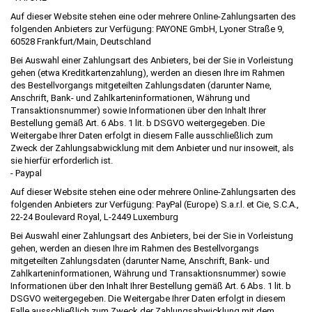
Auf dieser Website stehen eine oder mehrere Online-Zahlungsarten des
folgenden Anbieters zur Verfügung: PAYONE GmbH, Lyoner Straße 9,
60528 Frankfurt/Main, Deutschland
Bei Auswahl einer Zahlungsart des Anbieters, bei der Sie in Vorleistung
gehen (etwa Kreditkartenzahlung), werden an diesen Ihre im Rahmen
des Bestellvorgangs mitgeteilten Zahlungsdaten (darunter Name,
Anschrift, Bank- und Zahlkarteninformationen, Währung und
Transaktionsnummer) sowie Informationen über den Inhalt Ihrer
Bestellung gemäß Art. 6 Abs. 1 lit. b DSGVO weitergegeben. Die
Weitergabe Ihrer Daten erfolgt in diesem Falle ausschließlich zum
Zweck der Zahlungsabwicklung mit dem Anbieter und nur insoweit, als
sie hierfür erforderlich ist.
- Paypal
Auf dieser Website stehen eine oder mehrere Online-Zahlungsarten des
folgenden Anbieters zur Verfügung: PayPal (Europe) S.a.r.l. et Cie, S.C.A.,
22-24 Boulevard Royal, L-2449 Luxemburg
Bei Auswahl einer Zahlungsart des Anbieters, bei der Sie in Vorleistung
gehen, werden an diesen Ihre im Rahmen des Bestellvorgangs
mitgeteilten Zahlungsdaten (darunter Name, Anschrift, Bank- und
Zahlkarteninformationen, Währung und Transaktionsnummer) sowie
Informationen über den Inhalt Ihrer Bestellung gemäß Art. 6 Abs. 1 lit. b
DSGVO weitergegeben. Die Weitergabe Ihrer Daten erfolgt in diesem
Falle ausschließlich zum Zweck der Zahlungsabwicklung mit dem