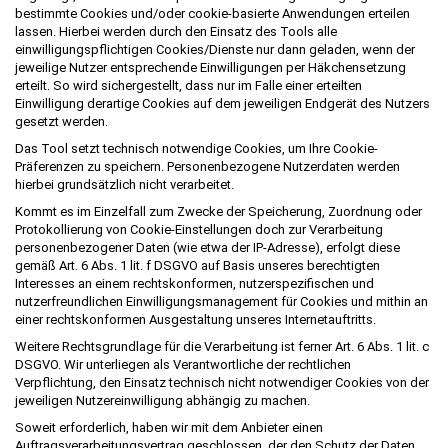
bestimmte Cookies und/oder cookie-basierte Anwendungen erteilen
lassen. Hierbei werden durch den Einsatz des Tools alle
einwilligungspflichtigen Cookies/Dienste nur dann geladen, wenn der
jeweilige Nutzer entsprechende Einwilligungen per Häkchensetzung
erteilt. So wird sichergestellt, dass nur im Falle einer erteilten
Einwilligung derartige Cookies auf dem jeweiligen Endgerät des Nutzers
gesetzt werden.
Das Tool setzt technisch notwendige Cookies, um Ihre Cookie-
Präferenzen zu speichern. Personenbezogene Nutzerdaten werden
hierbei grundsätzlich nicht verarbeitet.
Kommt es im Einzelfall zum Zwecke der Speicherung, Zuordnung oder
Protokollierung von Cookie-Einstellungen doch zur Verarbeitung
personenbezogener Daten (wie etwa der IP-Adresse), erfolgt diese
gemäß Art. 6 Abs. 1 lit. f DSGVO auf Basis unseres berechtigten
Interesses an einem rechtskonformen, nutzerspezifischen und
nutzerfreundlichen Einwilligungsmanagement für Cookies und mithin an
einer rechtskonformen Ausgestaltung unseres Internetauftritts.
Weitere Rechtsgrundlage für die Verarbeitung ist ferner Art. 6 Abs. 1 lit. c
DSGVO. Wir unterliegen als Verantwortliche der rechtlichen
Verpflichtung, den Einsatz technisch nicht notwendiger Cookies von der
jeweiligen Nutzereinwilligung abhängig zu machen.
Soweit erforderlich, haben wir mit dem Anbieter einen
Auftragsverarbeitungsvertrag geschlossen, der den Schutz der Daten