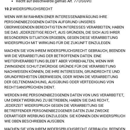
Recht auf Beschwerde gemäß Art. 77 DSGVO.
10.2
WIDERSPRUCHSRECHT
WENN WIR IM RAHMEN EINER INTERESSENABWÄGUNG IHRE
PERSONENBEZOGENEN DATEN AUFGRUND UNSERES
ÜBERWIEGENDEN BERECHTIGTEN INTERESSES VERARBEITEN, HABEN
SIE DAS JEDERZEITIGE RECHT, AUS GRÜNDEN, DIE SICH AUS IHRER
BESONDEREN SITUATION ERGEBEN, GEGEN DIESE VERARBEITUNG
WIDERSPRUCH MIT WIRKUNG FÜR DIE ZUKUNFT EINZULEGEN.
MACHEN SIE VON IHREM WIDERSPRUCHSRECHT GEBRAUCH, BEENDEN
WIR DIE VERARBEITUNG DER BETROFFENEN DATEN. EINE
WEITERVERARBEITUNG BLEIBT ABER VORBEHALTEN, WENN WIR
ZWINGENDE SCHUTZWÜRDIGE GRÜNDE FÜR DIE VERARBEITUNG
NACHWEISEN KÖNNEN, DIE IHRE INTERESSEN, GRUNDRECHTE UND
GRUNDFREIHEITEN ÜBERWIEGEN, ODER WENN DIE VERARBEITUNG
DER GELTENDMACHUNG, AUSÜBUNG ODER VERTEIDIGUNG VON
RECHTSANSPRÜCHEN DIENT.
WERDEN IHRE PERSONENBEZOGENEN DATEN VON UNS VERARBEITET,
UM DIREKTWERBUNG ZU BETREIBEN, HABEN SIE DAS RECHT,
JEDERZEIT WIDERSPRUCH GEGEN DIE VERARBEITUNG SIE
BETREFFENDER PERSONENBEZOGENER DATEN ZUM ZWECKE
DERARTIGER WERBUNG EINZULEGEN. SIE KÖNNEN DEN WIDERSPRUCH
WIE OBEN BESCHRIEBEN AUSÜBEN.
MACHEN SIE VON IHREM WIDERSPRUCHSRECHT GEBRAUCH, BEENDEN