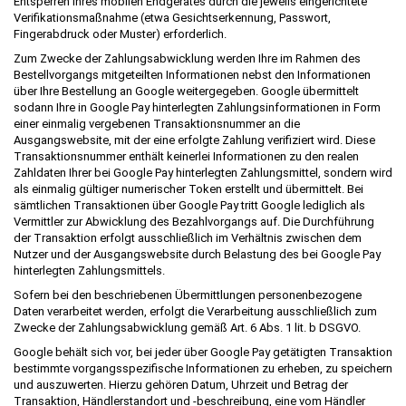
Entsperren Ihres mobilen Endgerätes durch die jeweils eingerichtete
Verifikationsmaßnahme (etwa Gesichtserkennung, Passwort,
Fingerabdruck oder Muster) erforderlich.
Zum Zwecke der Zahlungsabwicklung werden Ihre im Rahmen des
Bestellvorgangs mitgeteilten Informationen nebst den Informationen
über Ihre Bestellung an Google weitergegeben. Google übermittelt
sodann Ihre in Google Pay hinterlegten Zahlungsinformationen in Form
einer einmalig vergebenen Transaktionsnummer an die
Ausgangswebsite, mit der eine erfolgte Zahlung verifiziert wird. Diese
Transaktionsnummer enthält keinerlei Informationen zu den realen
Zahldaten Ihrer bei Google Pay hinterlegten Zahlungsmittel, sondern wird
als einmalig gültiger numerischer Token erstellt und übermittelt. Bei
sämtlichen Transaktionen über Google Pay tritt Google lediglich als
Vermittler zur Abwicklung des Bezahlvorgangs auf. Die Durchführung
der Transaktion erfolgt ausschließlich im Verhältnis zwischen dem
Nutzer und der Ausgangswebsite durch Belastung des bei Google Pay
hinterlegten Zahlungsmittels.
Sofern bei den beschriebenen Übermittlungen personenbezogene
Daten verarbeitet werden, erfolgt die Verarbeitung ausschließlich zum
Zwecke der Zahlungsabwicklung gemäß Art. 6 Abs. 1 lit. b DSGVO.
Google behält sich vor, bei jeder über Google Pay getätigten Transaktion
bestimmte vorgangsspezifische Informationen zu erheben, zu speichern
und auszuwerten. Hierzu gehören Datum, Uhrzeit und Betrag der
Transaktion, Händlerstandort und -beschreibung, eine vom Händler