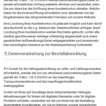
Gemäß Art. 6 Abs. 1 lit. b DSGVO werden personenbezogene Daten im
jeweils erforderlichen Umfang weiterhin erhoben und verarbeitet, wenn
Sie uns diese bei der Eröffnung eines Kundenkontos mitteilen. Welche
Daten für die Kontoeröffnung erforderlich sind, entnehmen Sie der
Eingabemaske des entsprechenden Formulars auf unserer Website.
Eine Löschung Ihres Kundenkontos ist jederzeit möglich und kann durch
eine Nachricht an die o.g. Adresse des Verantwortlichen erfolgen. Nach
Löschung Ihres Kundenkontos werden Ihre Daten gelöscht, sofern alle
darüber geschlossenen Verträge vollständig abgewickelt sind, keine
gesetzlichen Aufbewahrungsfristen entgegenstehen und unsererseits
kein berechtigtes Interesse an der Weiterspeicherung fortbesteht.
7) Datenverarbeitung zur Bestellabwicklung
7.1
Soweit für die Vertragsabwicklung zu Liefer- und Zahlungszwecken
erforderlich, werden die von uns erhobenen personenbezogenen Daten
gemäß Art. 6 Abs. 1 lit. b DSGVO an das beauftragte
Transportunternehmen und das beauftragte Kreditinstitut
weitergegeben.
Sofern wir Ihnen auf Grundlage eines entsprechenden Vertrages
Aktualisierungen für Waren mit digitalen Elementen oder für digitale
Produkte schulden, verarbeiten wir die von Ihnen bei der Bestellung
übermittelten Kontaktdaten, um Sie im Rahmen unserer gesetzlichen