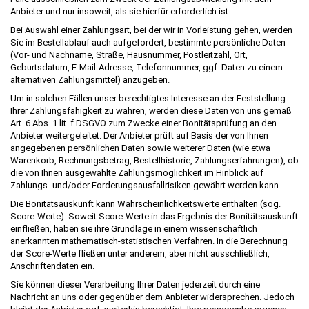
Anbieter und nur insoweit, als sie hierfür erforderlich ist.
Bei Auswahl einer Zahlungsart, bei der wir in Vorleistung gehen, werden
Sie im Bestellablauf auch aufgefordert, bestimmte persönliche Daten
(Vor- und Nachname, Straße, Hausnummer, Postleitzahl, Ort,
Geburtsdatum, E-Mail-Adresse, Telefonnummer, ggf. Daten zu einem
alternativen Zahlungsmittel) anzugeben.
Um in solchen Fällen unser berechtigtes Interesse an der Feststellung
Ihrer Zahlungsfähigkeit zu wahren, werden diese Daten von uns gemäß
Art. 6 Abs. 1 lit. f DSGVO zum Zwecke einer Bonitätsprüfung an den
Anbieter weitergeleitet. Der Anbieter prüft auf Basis der von Ihnen
angegebenen persönlichen Daten sowie weiterer Daten (wie etwa
Warenkorb, Rechnungsbetrag, Bestellhistorie, Zahlungserfahrungen), ob
die von Ihnen ausgewählte Zahlungsmöglichkeit im Hinblick auf
Zahlungs- und/oder Forderungsausfallrisiken gewährt werden kann.
Die Bonitätsauskunft kann Wahrscheinlichkeitswerte enthalten (sog.
Score-Werte). Soweit Score-Werte in das Ergebnis der Bonitätsauskunft
einfließen, haben sie ihre Grundlage in einem wissenschaftlich
anerkannten mathematisch-statistischen Verfahren. In die Berechnung
der Score-Werte fließen unter anderem, aber nicht ausschließlich,
Anschriftendaten ein.
Sie können dieser Verarbeitung Ihrer Daten jederzeit durch eine
Nachricht an uns oder gegenüber dem Anbieter widersprechen. Jedoch