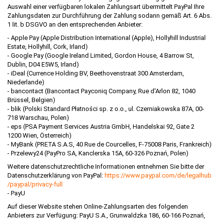
Auswahl einer verfügbaren lokalen Zahlungsart übermittelt PayPal Ihre
Zahlungsdaten zur Durchführung der Zahlung sodann gemäß Art. 6 Abs.
1 lit. b DSGVO an den entsprechenden Anbieter:
- Apple Pay (Apple Distribution International (Apple), Hollyhill Industrial
Estate, Hollyhill, Cork, Irland)
- Google Pay (Google Ireland Limited, Gordon House, 4 Barrow St,
Dublin, D04 E5W5, Irland)
- iDeal (Currence Holding BV, Beethovenstraat 300 Amsterdam,
Niederlande)
- bancontact (Bancontact Payconiq Company, Rue d'Arlon 82, 1040
Brüssel, Belgien)
- blik (Polski Standard Płatności sp. z o.o., ul. Czerniakowska 87A, 00-
718 Warschau, Polen)
- eps (PSA Payment Services Austria GmbH, Handelskai 92, Gate 2
1200 Wien, Österreich)
- MyBank (PRETA S.A.S, 40 Rue de Courcelles, F-75008 Paris, Frankreich)
- Przelewy24 (PayPro SA, Kanclerska 15A, 60-326 Poznań, Polen)
Weitere datenschutzrechtliche Informationen entnehmen Sie bitte der
Datenschutzerklärung von PayPal:
https://www.paypal.com
/de
/legalhub
/paypal
/privacy-full
- PayU
Auf dieser Website stehen Online-Zahlungsarten des folgenden
Anbieters zur Verfügung: PayU S.A., Grunwaldzka 186, 60-166 Poznań,