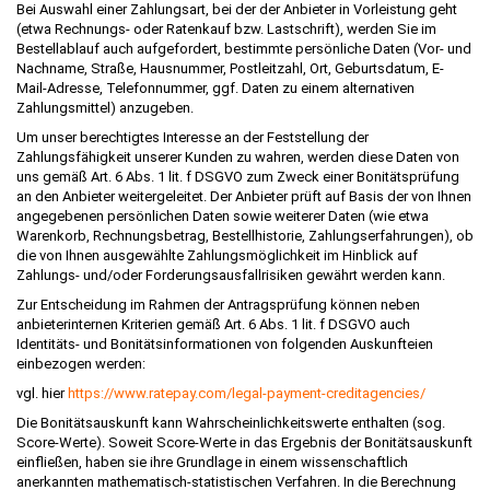
Bei Auswahl einer Zahlungsart, bei der der Anbieter in Vorleistung geht
(etwa Rechnungs- oder Ratenkauf bzw. Lastschrift), werden Sie im
Bestellablauf auch aufgefordert, bestimmte persönliche Daten (Vor- und
Nachname, Straße, Hausnummer, Postleitzahl, Ort, Geburtsdatum, E-
Mail-Adresse, Telefonnummer, ggf. Daten zu einem alternativen
Zahlungsmittel) anzugeben.
Um unser berechtigtes Interesse an der Feststellung der
Zahlungsfähigkeit unserer Kunden zu wahren, werden diese Daten von
uns gemäß Art. 6 Abs. 1 lit. f DSGVO zum Zweck einer Bonitätsprüfung
an den Anbieter weitergeleitet. Der Anbieter prüft auf Basis der von Ihnen
angegebenen persönlichen Daten sowie weiterer Daten (wie etwa
Warenkorb, Rechnungsbetrag, Bestellhistorie, Zahlungserfahrungen), ob
die von Ihnen ausgewählte Zahlungsmöglichkeit im Hinblick auf
Zahlungs- und/oder Forderungsausfallrisiken gewährt werden kann.
Zur Entscheidung im Rahmen der Antragsprüfung können neben
anbieterinternen Kriterien gemäß Art. 6 Abs. 1 lit. f DSGVO auch
Identitäts- und Bonitätsinformationen von folgenden Auskunfteien
einbezogen werden:
vgl. hier
https://www.ratepay.com
/legal-payment-creditagencies
/
Die Bonitätsauskunft kann Wahrscheinlichkeitswerte enthalten (sog.
Score-Werte). Soweit Score-Werte in das Ergebnis der Bonitätsauskunft
einfließen, haben sie ihre Grundlage in einem wissenschaftlich
anerkannten mathematisch-statistischen Verfahren. In die Berechnung