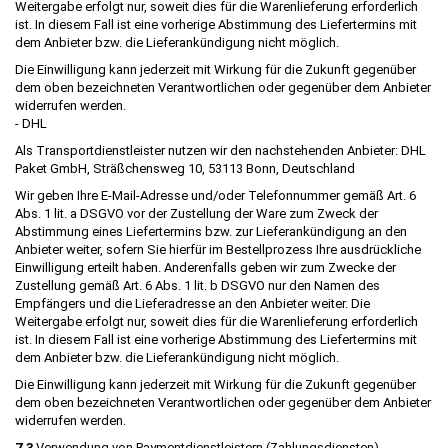
Weitergabe erfolgt nur, soweit dies für die Warenlieferung erforderlich
ist. In diesem Fall ist eine vorherige Abstimmung des Liefertermins mit
dem Anbieter bzw. die Lieferankündigung nicht möglich.
Die Einwilligung kann jederzeit mit Wirkung für die Zukunft gegenüber
dem oben bezeichneten Verantwortlichen oder gegenüber dem Anbieter
widerrufen werden.
- DHL
Als Transportdienstleister nutzen wir den nachstehenden Anbieter: DHL
Paket GmbH, Sträßchensweg 10, 53113 Bonn, Deutschland
Wir geben Ihre E-Mail-Adresse und/oder Telefonnummer gemäß Art. 6
Abs. 1 lit. a DSGVO vor der Zustellung der Ware zum Zweck der
Abstimmung eines Liefertermins bzw. zur Lieferankündigung an den
Anbieter weiter, sofern Sie hierfür im Bestellprozess Ihre ausdrückliche
Einwilligung erteilt haben. Anderenfalls geben wir zum Zwecke der
Zustellung gemäß Art. 6 Abs. 1 lit. b DSGVO nur den Namen des
Empfängers und die Lieferadresse an den Anbieter weiter. Die
Weitergabe erfolgt nur, soweit dies für die Warenlieferung erforderlich
ist. In diesem Fall ist eine vorherige Abstimmung des Liefertermins mit
dem Anbieter bzw. die Lieferankündigung nicht möglich.
Die Einwilligung kann jederzeit mit Wirkung für die Zukunft gegenüber
dem oben bezeichneten Verantwortlichen oder gegenüber dem Anbieter
widerrufen werden.
7.3
Verwendung von Paymentdienstleistern (Zahlungsdiensten)