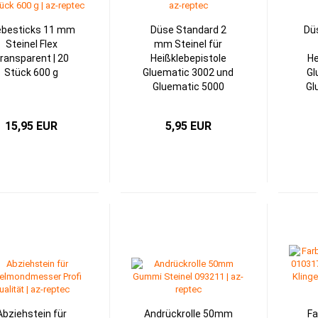
ebesticks 11 mm
Düse Standard 2
Dü
Steinel Flex
mm Steinel für
ransparent | 20
Heißklebepistole
He
Stück 600 g
Gluematic 3002 und
Gl
Gluematic 5000
Gl
15,95 EUR
5,95 EUR
Abziehstein für
Andrückrolle 50mm
Fa