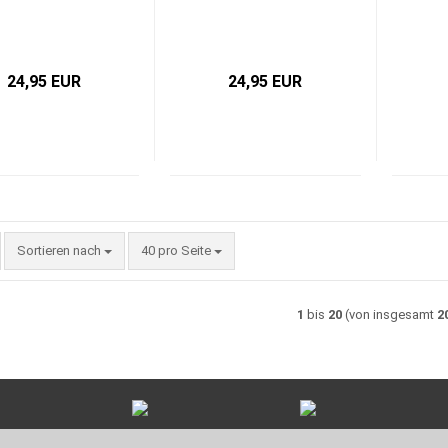
24,95 EUR
24,95 EUR
Sortieren nach
pro Seite
Sortieren nach
40 pro Seite
1
bis
20
(von insgesamt
2