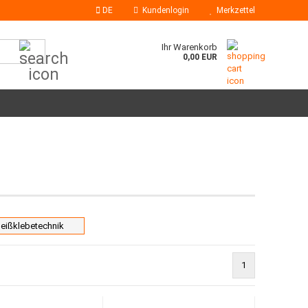
DE
Kundenlogin
Merkzettel
Suche...
Ihr Warenkorb
0,00 EUR
Klebesticks
Heißklebedüsen
eißklebetechnik
1