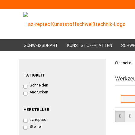
SCHWEISSDRAHT
KUNSTSTOFFPLATTEN
SCHWE
Startseite
TÄTIGKEIT
TÄTIGKEIT
Werkze
Schneiden
Andrücken
HERSTELLER
HERSTELLER
az-reptec
Steinel