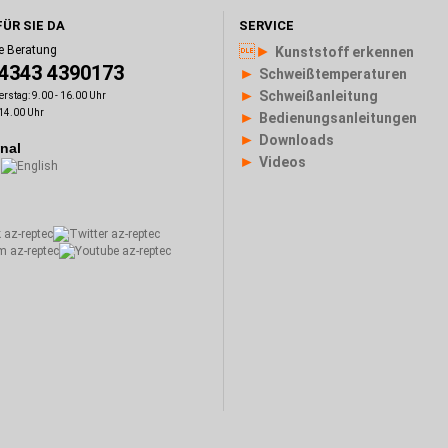
FÜR SIE DA
SERVICE
►
e Beratung
Kunststoff erkennen
)4343 4390173
►
Schweißtemperaturen
►
Schweißanleitung
rstag: 9.00 - 16.00 Uhr
 14.00 Uhr
►
Bedienungsanleitungen
►
Downloads
onal
►
Videos