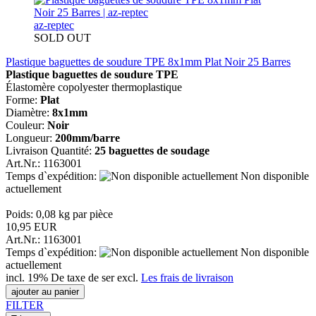
az-reptec
SOLD OUT
Plastique baguettes de soudure TPE 8x1mm Plat Noir 25 Barres
Plastique baguettes de soudure TPE
Élastomère copolyester thermoplastique
Forme:
Plat
Diamètre:
8x1mm
Couleur:
Noir
Longueur:
200mm/barre
Livraison Quantité:
25 baguettes de soudage
Art.Nr.: 1163001
Temps d`expédition:
Non disponible
actuellement
Poids:
0,08
kg par pièce
10,95 EUR
Art.Nr.: 1163001
Temps d`expédition:
Non disponible
actuellement
incl. 19% De taxe de ser excl.
Les frais de livraison
ajouter au panier
FILTER