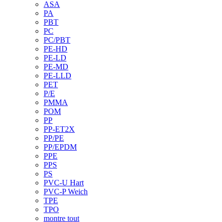
ASA
PA
PBT
PC
PC/PBT
PE-HD
PE-LD
PE-MD
PE-LLD
PET
P/E
PMMA
POM
PP
PP-ET2X
PP/PE
PP/EPDM
PPE
PPS
PS
PVC-U Hart
PVC-P Weich
TPE
TPO
montre tout