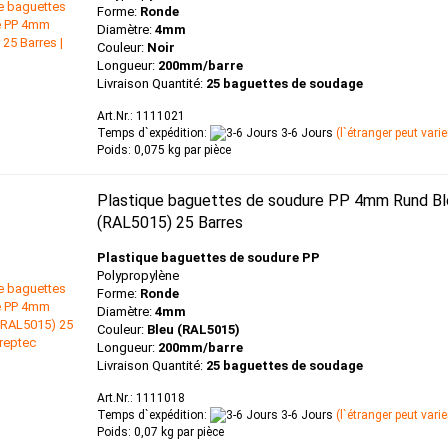
Forme:
Ronde
Diamètre:
4mm
Couleur:
Noir
Longueur:
200mm/barre
Livraison Quantité:
25 baguettes de soudage
Art.Nr.: 1111021
Temps d`expédition:
3-6 Jours
(l`étranger peut varie
Poids:
0,075
kg par pièce
Plastique baguettes de soudure PP 4mm Rund Bl
(RAL5015) 25 Barres
Plastique baguettes de soudure PP
Polypropylène
Forme:
Ronde
Diamètre:
4mm
Couleur:
Bleu
(RAL5015)
Longueur:
200mm/barre
Livraison Quantité:
25 baguettes de soudage
Art.Nr.: 1111018
Temps d`expédition:
3-6 Jours
(l`étranger peut varie
Poids:
0,07
kg par pièce