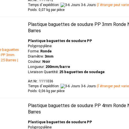
Art.Nr.: 1111012
Temps d`expédition:
3-6 Jours
(l`étranger peut varie
Poids:
0,07
kg par pièce
Plastique baguettes de soudure PP 3mm Ronde N
Barres
Plastique baguettes de soudure PP
Polypropylène
Forme:
Ronde
Diamètre:
3mm
Couleur:
Noir
Longueur:
200mm/barre
Livraison Quantité:
25 baguettes de soudage
Art.Nr.: 1111036
Temps d`expédition:
3-6 Jours
(l`étranger peut varie
Poids:
0,06
kg par pièce
Plastique baguettes de soudure PP 4mm Ronde N
Barres
Plastique baguettes de soudure PP
Polypropylène