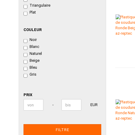
Triangulaire
Plat
COULEUR
COULEUR
Noir
Blanc
Naturel
Beige
Bleu
Gris
PRIX
PRIX
Prix bis
-
EUR
FILTRE