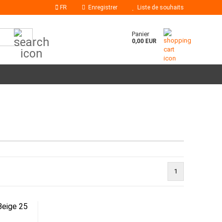
FR
Enregistrer
Liste de souhaits
Chercher...
Panier
0,00 EUR
Bâtons de colle
Buses à colle chaude
1
Beige 25