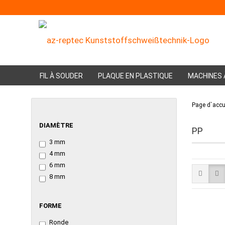
FIL À SOUDER
PLAQUE EN PLASTIQUE
MACHINES 
Page d`accu
DIAMÈTRE
DIAMÈTRE
PP
3 mm
4 mm
6 mm
8 mm
FORME
FORME
Ronde