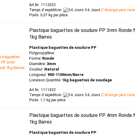
Art.Nr.: 1112032
Temps d`expédition:
3-6 Jours
(l`étranger peut varie
Poids:
0,07
kg par pièce
Plastique baguettes de soudure PP 3mm Ronde N
1kg Barres
Plastique baguettes de soudure PP
Polypropylène
Forme:
Ronde
Diamètre:
3mm
Couleur:
Naturel
Longueur:
900-1100mm/Barre
Livraison Quantité:
1kg baguettes de soudage
Art.Nr.: 1111832
Temps d`expédition:
3-6 Jours
(l`étranger peut varie
Poids:
1,1
kg par pièce
Plastique baguettes de soudure PP 4mm Ronde N
1kg Barres
Plastique baguettes de soudure PP