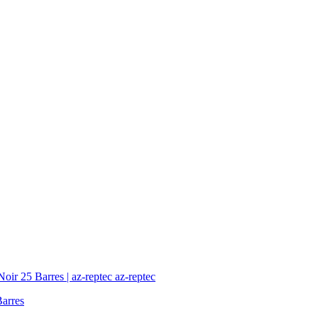
az-reptec
Barres