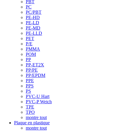
PBT
PC
PC/PBT
PE-HD
PE-LD
PE-MD
PE-LLD
PET
P/E
PMMA
POM
PP
PP-ET2X
PP/PE
PP/EPDM
PPE
PPS
PS
PVC-U Hart
PVC-P Weich
TPE
TPO
montre tout
Plaque en plastique
montre tout