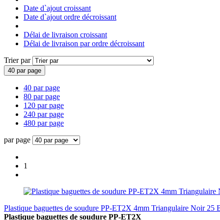
Date d`ajout croissant
Date d`ajout ordre décroissant
Délai de livraison croissant
Délai de livraison par ordre décroissant
Trier par
40 par page
40 par page
80 par page
120 par page
240 par page
480 par page
par page
1
Plastique baguettes de soudure PP-ET2X 4mm Triangulaire Noir 25 
Plastique baguettes de soudure PP-ET2X