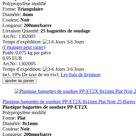
Polypropylène modifié
Forme:
Triangulaire
Diamètre:
4mm
Couleur:
Noir
Longueur:
200mm/barre
Livraison Quantité:
25 baguettes de soudage
Art.Nr.: 1302005
Temps d`expédition:
3-6 Jours
(l`étranger peut varier)
Poids:
0,075
kg par pièce
8,95 EUR
Art.Nr.: 1302005
Temps d`expédition:
3-6 Jours
incl. 19% De taxe de ser excl.
Les frais de livraison
ajouter au panier
Plastique baguettes de soudure PP-ET2X 8x1mm Plat Noir 25 Barres
Plastique baguettes de soudure PP-ET2X
Polypropylène modifié
Forme:
Plat
Diamètre:
8x1mm
Couleur:
Noir
Longueur:
200mm/barre