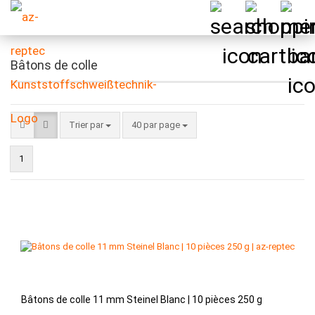
Bâtons de colle
Trier par
par page
Trier par
40 par page
1
Bâtons de colle 11 mm Steinel Blanc | 10 pièces 250 g