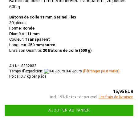
Bâtons de colle 11 mm Steinel Flex Transparent | 20 pièces
600 g
Bâtons de colle 11 mm Steinel Flex
20 pièces
Forme:
Ronde
Diamètre:
11 mm
Couleur:
Transparent
Longueur:
250 mm/barre
Livraison Quantité:
20 Bâtons de colle (600 g)
Art.Nr.: 8332032
Temps d`expédition:
3-6 Jours
(l`étranger peut varier)
Poids:
0,7
kg par pièce
15,95 EUR
incl. 19% De taxe de ser excl.
Les frais de livraison
AJOUTER AU PANIER