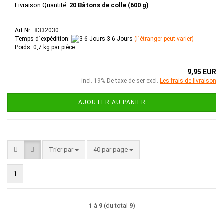
Livraison Quantité:
20 Bâtons de colle (600 g)
Art.Nr.: 8332030
Temps d`expédition:
3-6 Jours
(l`étranger peut varier)
Poids:
0,7
kg par pièce
9,95 EUR
incl. 19% De taxe de ser excl.
Les frais de livraison
AJOUTER AU PANIER
Trier par
par page
Trier par
40 par page
1
1
à
9
(du total
9
)