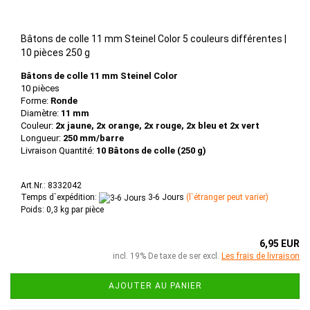
Bâtons de colle 11 mm Steinel Color 5 couleurs différentes |
10 pièces 250 g
Bâtons de colle 11 mm Steinel Color
10 pièces
Forme:
Ronde
Diamètre:
11 mm
Couleur:
2x jaune, 2x orange, 2x rouge, 2x bleu et 2x vert
Longueur:
250 mm/barre
Livraison Quantité:
10 Bâtons de colle (250 g)
Art.Nr.: 8332042
Temps d`expédition:
3-6 Jours
(l`étranger peut varier)
Poids:
0,3
kg par pièce
6,95 EUR
incl. 19% De taxe de ser excl.
Les frais de livraison
AJOUTER AU PANIER