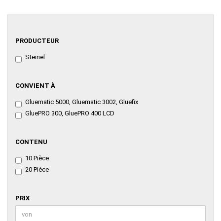
PRODUCTEUR
PRODUCTEUR
Steinel
CONVIENT
CONVIENT À
À
Gluematic 5000, Gluematic 3002, Gluefix
GluePRO 300, GluePRO 400 LCD
CONTENU
CONTENU
10 Pièce
20 Pièce
PRIX
PRIX
Prix bis