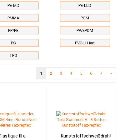
PE-MD
PE-LLD
PMMA
POM
PP/PE
PP/EPDM
PS
PVC-U Hart
TPO
1
2
3
4
5
6
7
»
Plastique fil a
Kunststoffschweißdraht