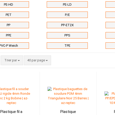
PE-HD
PE-LD
PET
P/E
PP
PP-ET2X
PPE
PPS
PVC-P Weich
TPE
Trier par
par page
Trier par
40 par page
Plastique fil a
Plastique