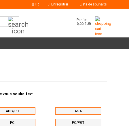
FR
Enregistrer
Liste de souhaits
Chercher...
Panier
0,00 EUR
Bâtons de colle
Buses à colle chaude
ue vous souhaitez:
ABS/PC
ASA
PC
PC/PBT