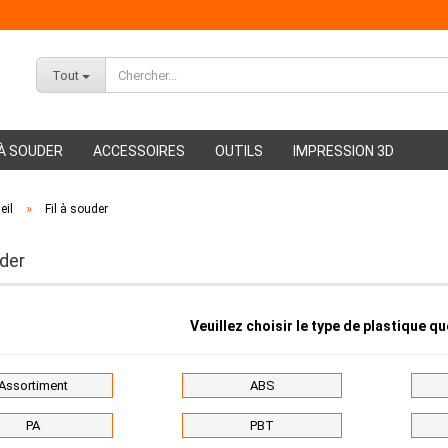
Tout
À SOUDER
ACCESSOIRES
OUTILS
IMPRESSION 3D
»
eil
Fil à souder
ABS Filament
PMMA Filament
uder
Veuillez choisir le type de plastique q
Assortiment
ABS
PA
PBT