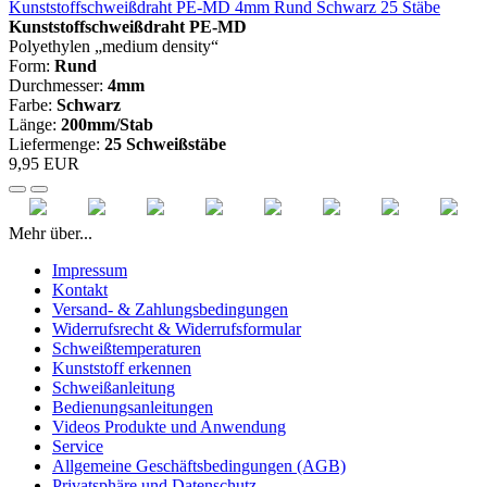
Kunststoffschweißdraht PE-MD 4mm Rund Schwarz 25 Stäbe
Kunststoffschweißdraht PE-MD
Polyethylen „medium density“
Form:
Rund
Durchmesser:
4mm
Farbe:
Schwarz
Länge:
200mm/Stab
Liefermenge:
25 Schweißstäbe
9,95 EUR
Mehr über...
Impressum
Kontakt
Versand- & Zahlungsbedingungen
Widerrufsrecht & Widerrufsformular
Schweißtemperaturen
Kunststoff erkennen
Schweißanleitung
Bedienungsanleitungen
Videos Produkte und Anwendung
Service
Allgemeine Geschäftsbedingungen (AGB)
Privatsphäre und Datenschutz