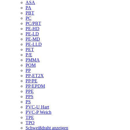
ASA
PA
PBT
PC
PC/PBT
PE-HD
PE-LD
PE-MD
PE-LLD
PET
P/E
PMMA
POM
PP
PP-ET2X
PP/PE
PP/EPDM
PPE
PPS
PS
PVC-U Hart
PVC-P Weich
TPE
TPO
Schweißdraht anzeigen