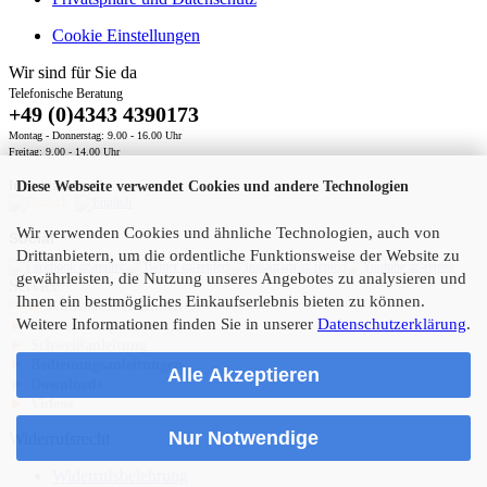
Cookie Einstellungen
Wir sind für Sie da
Telefonische Beratung
+49 (0)4343 4390173
Montag - Donnerstag: 9.00 - 16.00 Uhr
Freitag: 9.00 - 14.00 Uhr
International
Diese Webseite verwendet Cookies und andere Technologien
Wir verwenden Cookies und ähnliche Technologien, auch von
Social
Drittanbietern, um die ordentliche Funktionsweise der Website zu
gewährleisten, die Nutzung unseres Angebotes zu analysieren und
Service
Ihnen ein bestmögliches Einkaufserlebnis bieten zu können.
►
Kunststoff erkennen
Weitere Informationen finden Sie in unserer
Datenschutzerklärung
.
►
Schweißtemperaturen
►
Schweißanleitung
►
Bedienungsanleitungen
Alle Akzeptieren
►
Downloads
►
Videos
Nur Notwendige
Widerrufsrecht
Widerrufsbelehrung