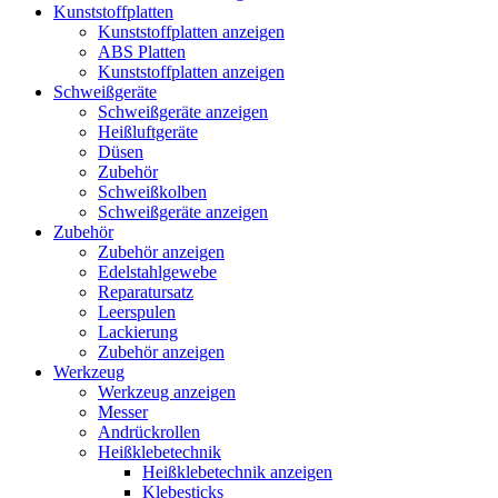
Kunststoffplatten
Kunststoffplatten anzeigen
ABS Platten
Kunststoffplatten anzeigen
Schweißgeräte
Schweißgeräte anzeigen
Heißluftgeräte
Düsen
Zubehör
Schweißkolben
Schweißgeräte anzeigen
Zubehör
Zubehör anzeigen
Edelstahlgewebe
Reparatursatz
Leerspulen
Lackierung
Zubehör anzeigen
Werkzeug
Werkzeug anzeigen
Messer
Andrückrollen
Heißklebetechnik
Heißklebetechnik anzeigen
Klebesticks