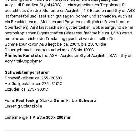
Acrylnitril-Butadien-Styrol (ABS) ist ein synthetisches Terpolymer. Es
besteht aus den drei Monomeren Acrylnitril, 1,3-Butadien und Styrol. ABS
ist formstabil und lässt sich gut sägen, bohren und schneiden. Auch ist
ein Beschichten mit Metallen und Polymeren möglich (z.B. verchromte
Oberflächen). ABS lässt sich sehr gut tiefziehen, wobei aufgrund seiner
hygroskopischen Eigenschaften (Wasseraufnahme bis zu 1,5 %) vorab
auf eine ausreichende Trocknung geachtet werden sollte. Der
Schmelzpunkt von ABS liegt bei ca. 230°C bis 250°C, die
Dauergebrauchstemperatur bei max. 85 bis 100°C.
Ähnliche Kunststoffe:
ASA - Acrylester-Styrol-Acrylnitril, SAN - Styrol-
Acrylnitril-Copolymer
Schweißtemperaturen
Schweißkolben: ca. 255 - 285°C
Heißluftgebläse: ca. 275 - 310°C
Extruder: ca. 275 - 300°C
Form:
Rechteckig
Stärke:
3 mm
Farbe:
Schwarz
Einseitig Schutzfolie
Liefermenge:
1 Platte 300 x 200 mm