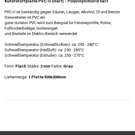
Kunststoffplatte
PVC-U (Hart) - Polyvinylchlorid hart
PVC-U ist beständig gegen Säuren, Laugen, Alkohol, Öl und Benzin.
Desweiteren ist PVC ein
guter Isolator. PVC wird zum Beispiel für Fensterprofile, Rohre,
Fußbodenbeläge, Isolierungen
und Bauteile im Elektro-Bereich verwendet.
Schweißtemperatur (Schweißkolben): ca. 250 - 280°C
Schweißtemperatur (Heißluft): ca. 250 - 285°C
Schweißtemperatur (Extruder): ca. 250 - 275°C
Form:
Flach
Stärke:
2 mm
Farbe:
Grau
Liefermenge:
1 Platte 500x300mm