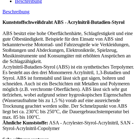
Beschreibung
Beschreibung
Kunststoffschweißdraht ABS - Acrylnitril-Butadien-Styrol
ABS besitzt eine hohe Oberflächenhärte, Schlagfestigkeit und eine
gute Ölbeständigkeit. Beispiele für den Einsatz von ABS sind
bekannterweise Motorrad- und Fahrzeugteile wie Verkleidungen,
Stoßstangen und Abdeckungen, Elektronikteile, Spielzeug,
Musikinstrumente und Konsumgüter mit erhöhten Ansprüchen an
die Schlagzähigkeit.
Acrylnitril-Butadien-Styrol (ABS) ist ein synthetisches Terpolymer.
Es besteht aus den drei Monomeren Acrylnitril, 1,3-Butadien und
Styrol. ABS ist formstabil und lässt sich gut sägen, bohren und
schneiden. Auch ist ein Beschichten mit Metallen und Polymeren
möglich (z.B. verchromte Oberflächen). ABS lässt sich sehr gut
tiefziehen, wobei aufgrund seiner hygroskopischen Eigenschaften
(Wasseraufnahme bis zu 1,5 %) vorab auf eine ausreichende
Trocknung geachtet werden sollte. Der Schmelzpunkt von ABS
liegt bei ca. 230°C bis 250°C, die Dauergebrauchstemperatur bei
max. 85 bis 100°C.
Ähnliche Kunststoffe:
ASA - Acrylester-Styrol-Acrylnitril, SAN -
Styrol-Acrylnitril-Copolymer