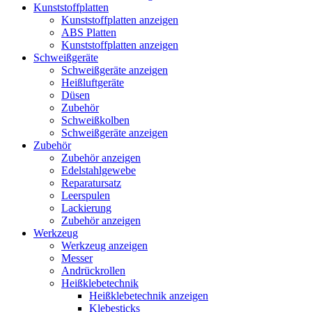
Kunststoffplatten
Kunststoffplatten anzeigen
ABS Platten
Kunststoffplatten anzeigen
Schweißgeräte
Schweißgeräte anzeigen
Heißluftgeräte
Düsen
Zubehör
Schweißkolben
Schweißgeräte anzeigen
Zubehör
Zubehör anzeigen
Edelstahlgewebe
Reparatursatz
Leerspulen
Lackierung
Zubehör anzeigen
Werkzeug
Werkzeug anzeigen
Messer
Andrückrollen
Heißklebetechnik
Heißklebetechnik anzeigen
Klebesticks