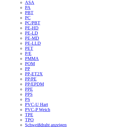
ASA
PA
PBT
PC
PC/PBT
PE-HD
PE-LD
PE-MD
PE-LLD
PET
P/E
PMMA
POM
PP
PP-ET2X
PP/PE
PP/EPDM
PPE
PPS
PS
PVC-U Hart
PVC-P Weich
TPE
TPO
Schweißdraht anzeigen