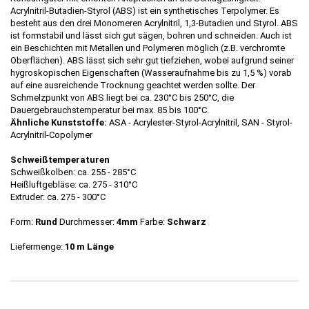
Acrylnitril-Butadien-Styrol (ABS) ist ein synthetisches Terpolymer. Es
besteht aus den drei Monomeren Acrylnitril, 1,3-Butadien und Styrol. ABS
ist formstabil und lässt sich gut sägen, bohren und schneiden. Auch ist
ein Beschichten mit Metallen und Polymeren möglich (z.B. verchromte
Oberflächen). ABS lässt sich sehr gut tiefziehen, wobei aufgrund seiner
hygroskopischen Eigenschaften (Wasseraufnahme bis zu 1,5 %) vorab
auf eine ausreichende Trocknung geachtet werden sollte. Der
Schmelzpunkt von ABS liegt bei ca. 230°C bis 250°C, die
Dauergebrauchstemperatur bei max. 85 bis 100°C.
Ähnliche Kunststoffe:
ASA - Acrylester-Styrol-Acrylnitril, SAN - Styrol-
Acrylnitril-Copolymer
Schweißtemperaturen
Schweißkolben: ca. 255 - 285°C
Heißluftgebläse: ca. 275 - 310°C
Extruder: ca. 275 - 300°C
Form:
Rund
Durchmesser:
4mm
Farbe:
Schwarz
Liefermenge:
10 m Länge