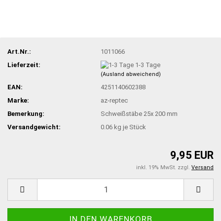
Art.Nr.:
1011066
Lieferzeit:
1-3 Tage
(Ausland abweichend)
EAN:
4251140602388
Marke:
az-reptec
Bemerkung:
Schweißstäbe 25x 200 mm
Versandgewicht:
0.06
kg je Stück
9,95 EUR
inkl. 19% MwSt. zzgl.
Versand