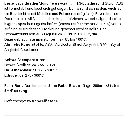
besteht aus den drei Monomeren Acrylnitril, 1,3-Butadien und Styrol. ABS
ist formstabil und lässt sich gut sägen, bohren und schneiden. Auch ist
ein Beschichten mit Metallen und Polymeren möglich (z.B. verchromte
Oberflächen). ABS lässt sich sehr gut tiefziehen, wobei aufgrund seiner
hygroskopischen Eigenschaften (Wasseraufnahme bis zu 1,5 %) vorab
auf eine ausreichende Trocknung geachtet werden sollte. Der
Schmelzpunkt von ABS liegt bei ca. 230°C bis 250°C, die
Dauergebrauchstemperatur bei max. 85 bis 100°C.
Ähnliche Kunststoffe:
ASA - Acrylester-Styrol-Acrylnitril, SAN - Styrol-
Acrylnitril-Copolymer
Schweißtemperaturen
Schweißkolben: ca. 255 - 285°C
Heißluftgebläse: ca. 275 - 310°C
Extruder: ca. 275 - 300°C
Form:
Rund
Durchmesser:
3mm
Farbe:
Braun
Länge:
200mm/Stab =
5m/Packung
Liefermenge:
25 Schweißstäbe