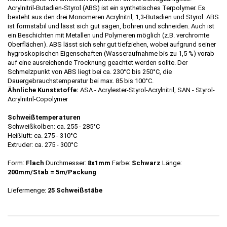
Acrylnitril-Butadien-Styrol (ABS) ist ein synthetisches Terpolymer. Es
besteht aus den drei Monomeren Acrylnitril, 1,3-Butadien und Styrol. ABS
ist formstabil und lässt sich gut sägen, bohren und schneiden. Auch ist
ein Beschichten mit Metallen und Polymeren möglich (z.B. verchromte
Oberflächen). ABS lässt sich sehr gut tiefziehen, wobei aufgrund seiner
hygroskopischen Eigenschaften (Wasseraufnahme bis zu 1,5 %) vorab
auf eine ausreichende Trocknung geachtet werden sollte. Der
Schmelzpunkt von ABS liegt bei ca. 230°C bis 250°C, die
Dauergebrauchstemperatur bei max. 85 bis 100°C.
Ähnliche Kunststoffe:
ASA - Acrylester-Styrol-Acrylnitril, SAN - Styrol-
Acrylnitril-Copolymer
Schweißtemperaturen
Schweißkolben: ca. 255 - 285°C
Heißluft: ca. 275 - 310°C
Extruder: ca. 275 - 300°C
Form:
Flach
Durchmesser:
8x1mm
Farbe:
Schwarz
Länge:
200mm/Stab = 5m/Packung
Liefermenge:
25 Schweißstäbe