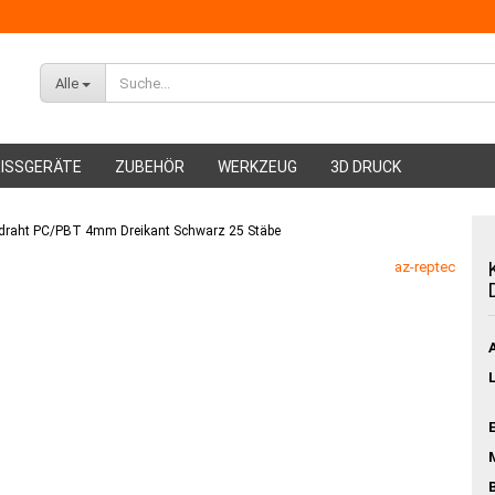
Alle
ISSGERÄTE
ZUBEHÖR
WERKZEUG
3D DRUCK
draht PC/PBT 4mm Dreikant Schwarz 25 Stäbe
ABS Filament
az-reptec
PMMA Filament