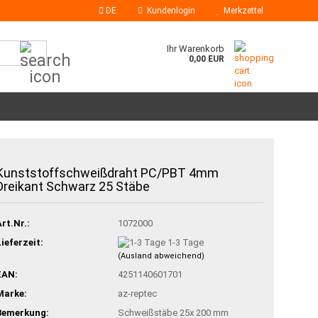
DE
Kundenlogin
Merkzettel
Suche...
Ihr Warenkorb
0,00 EUR
Klebesticks
Kunststoffschweißdraht PC/PBT 4mm
Heißklebedüsen
Dreikant Schwarz 25 Stäbe
Art.Nr.:
1072000
Lieferzeit:
1-3 Tage
(Ausland abweichend)
EAN:
4251140601701
Marke:
az-reptec
Bemerkung:
Schweißstäbe 25x 200 mm