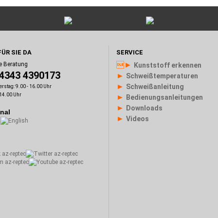
FÜR SIE DA
SERVICE
►
e Beratung
Kunststoff erkennen
)4343 4390173
►
Schweißtemperaturen
►
Schweißanleitung
rstag: 9.00 - 16.00 Uhr
 14.00 Uhr
►
Bedienungsanleitungen
►
Downloads
onal
►
Videos