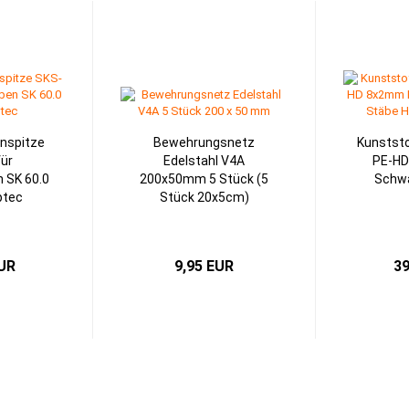
nspitze
Bewehrungsnetz
Kunstst
für
Edelstahl V4A
PE-HD
 SK 60.0
200x50mm 5 Stück (5
Schwa
ptec
Stück 20x5cm)
EUR
9,95 EUR
39