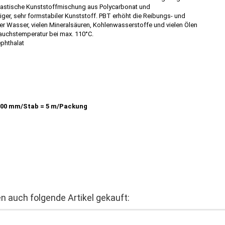
plastische Kunststoffmischung aus Polycarbonat und
tiger, sehr formstabiler Kunststoff. PBT erhöht die Reibungs- und
r Wasser, vielen Mineralsäuren, Kohlenwasserstoffe und vielen Ölen
rauchstemperatur bei max. 110°C.
ephthalat
200 mm/Stab = 5 m/Packung
n auch folgende Artikel gekauft: