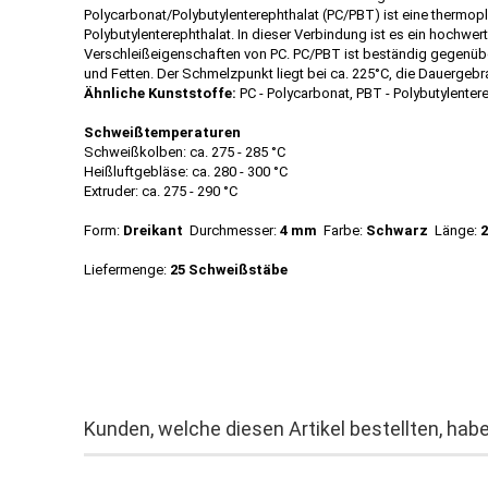
Polycarbonat/Polybutylenterephthalat (PC/PBT) ist eine thermo
Polybutylenterephthalat. In dieser Verbindung ist es ein hochwer
Verschleißeigenschaften von PC. PC/PBT ist beständig gegenübe
und Fetten. Der Schmelzpunkt liegt bei ca. 225°C, die Dauergeb
Ähnliche Kunststoffe:
PC - Polycarbonat, PBT - Polybutylenter
Schweißtemperaturen
Schweißkolben: ca. 275 - 285 °C
Heißluftgebläse: ca. 280 - 300 °C
Extruder: ca. 275 - 290 °C
Form:
Dreikant
Durchmesser:
4 mm
Farbe:
Schwarz
Länge:
Liefermenge:
25 Schweißstäbe
Kunden, welche diesen Artikel bestellten, habe