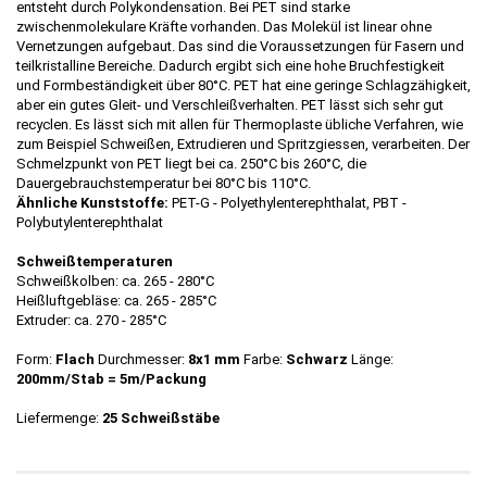
entsteht durch Polykondensation. Bei PET sind starke
zwischenmolekulare Kräfte vorhanden. Das Molekül ist linear ohne
Vernetzungen aufgebaut. Das sind die Voraussetzungen für Fasern und
teilkristalline Bereiche. Dadurch ergibt sich eine hohe Bruchfestigkeit
und Formbeständigkeit über 80°C. PET hat eine geringe Schlagzähigkeit,
aber ein gutes Gleit- und Verschleißverhalten. PET lässt sich sehr gut
recyclen. Es lässt sich mit allen für Thermoplaste übliche Verfahren, wie
zum Beispiel Schweißen, Extrudieren und Spritzgiessen, verarbeiten. Der
Schmelzpunkt von PET liegt bei ca. 250°C bis 260°C, die
Dauergebrauchstemperatur bei 80°C bis 110°C.
Ähnliche Kunststoffe:
PET-G - Polyethylenterephthalat, PBT -
Polybutylenterephthalat
Schweißtemperaturen
Schweißkolben: ca. 265 - 280°C
Heißluftgebläse: ca. 265 - 285°C
Extruder: ca. 270 - 285°C
Form:
Flach
Durchmesser:
8x1 mm
Farbe:
Schwarz
Länge:
200mm/Stab = 5m/Packung
Liefermenge:
25 Schweißstäbe