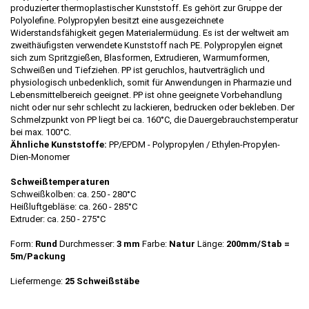
produzierter thermoplastischer Kunststoff. Es gehört zur Gruppe der
Polyolefine. Polypropylen besitzt eine ausgezeichnete
Widerstandsfähigkeit gegen Materialermüdung. Es ist der weltweit am
zweithäufigsten verwendete Kunststoff nach PE. Polypropylen eignet
sich zum Spritzgießen, Blasformen, Extrudieren, Warmumformen,
Schweißen und Tiefziehen. PP ist geruchlos, hautverträglich und
physiologisch unbedenklich, somit für Anwendungen in Pharmazie und
Lebensmittelbereich geeignet. PP ist ohne geeignete Vorbehandlung
nicht oder nur sehr schlecht zu lackieren, bedrucken oder bekleben. Der
Schmelzpunkt von PP liegt bei ca. 160°C, die Dauergebrauchstemperatur
bei max. 100°C.
Ähnliche Kunststoffe:
PP/EPDM - Polypropylen / Ethylen-Propylen-
Dien-Monomer
Schweißtemperaturen
Schweißkolben: ca. 250 - 280°C
Heißluftgebläse: ca. 260 - 285°C
Extruder: ca. 250 - 275°C
Form:
Rund
Durchmesser:
3 mm
Farbe:
Natur
Länge:
200mm/Stab =
5m/Packung
Liefermenge:
25 Schweißstäbe