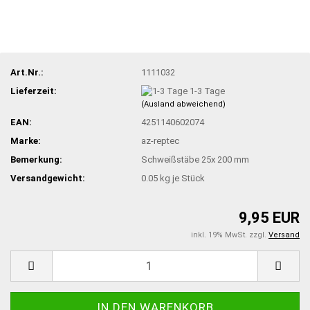
Art.Nr.:
1111032
Lieferzeit:
1-3 Tage
(Ausland abweichend)
EAN:
4251140602074
Marke:
az-reptec
Bemerkung:
Schweißstäbe 25x 200 mm
Versandgewicht:
0.05
kg je Stück
9,95 EUR
inkl. 19% MwSt. zzgl.
Versand