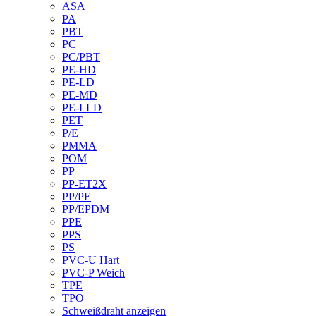
ASA
PA
PBT
PC
PC/PBT
PE-HD
PE-LD
PE-MD
PE-LLD
PET
P/E
PMMA
POM
PP
PP-ET2X
PP/PE
PP/EPDM
PPE
PPS
PS
PVC-U Hart
PVC-P Weich
TPE
TPO
Schweißdraht anzeigen