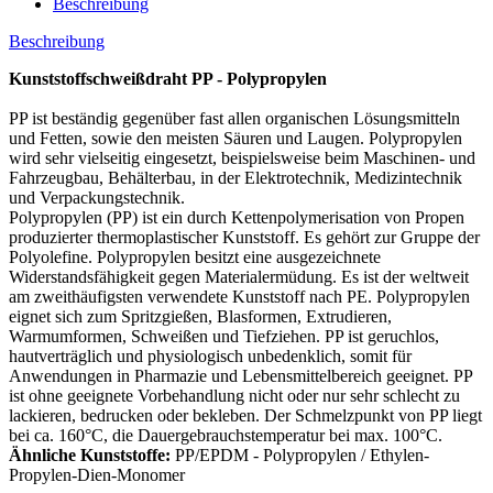
Beschreibung
Beschreibung
Kunststoffschweißdraht PP - Polypropylen
PP ist beständig gegenüber fast allen organischen Lösungsmitteln
und Fetten, sowie den meisten Säuren und Laugen. Polypropylen
wird sehr vielseitig eingesetzt, beispielsweise beim Maschinen- und
Fahrzeugbau, Behälterbau, in der Elektrotechnik, Medizintechnik
und Verpackungstechnik.
Polypropylen (PP) ist ein durch Kettenpolymerisation von Propen
produzierter thermoplastischer Kunststoff. Es gehört zur Gruppe der
Polyolefine. Polypropylen besitzt eine ausgezeichnete
Widerstandsfähigkeit gegen Materialermüdung. Es ist der weltweit
am zweithäufigsten verwendete Kunststoff nach PE. Polypropylen
eignet sich zum Spritzgießen, Blasformen, Extrudieren,
Warmumformen, Schweißen und Tiefziehen. PP ist geruchlos,
hautverträglich und physiologisch unbedenklich, somit für
Anwendungen in Pharmazie und Lebensmittelbereich geeignet. PP
ist ohne geeignete Vorbehandlung nicht oder nur sehr schlecht zu
lackieren, bedrucken oder bekleben. Der Schmelzpunkt von PP liegt
bei ca. 160°C, die Dauergebrauchstemperatur bei max. 100°C.
Ähnliche Kunststoffe:
PP/EPDM - Polypropylen / Ethylen-
Propylen-Dien-Monomer