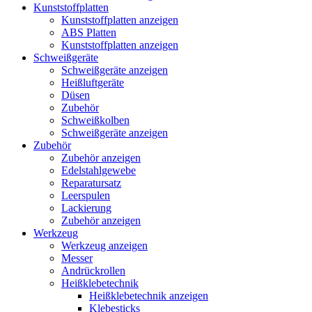
Kunststoffplatten
Kunststoffplatten anzeigen
ABS Platten
Kunststoffplatten anzeigen
Schweißgeräte
Schweißgeräte anzeigen
Heißluftgeräte
Düsen
Zubehör
Schweißkolben
Schweißgeräte anzeigen
Zubehör
Zubehör anzeigen
Edelstahlgewebe
Reparatursatz
Leerspulen
Lackierung
Zubehör anzeigen
Werkzeug
Werkzeug anzeigen
Messer
Andrückrollen
Heißklebetechnik
Heißklebetechnik anzeigen
Klebesticks