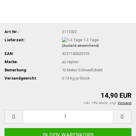
Art.Nr.:
2111022
Lieferzeit:
1-3 Tage
(Ausland abweichend)
EAN:
4251140620153
Marke:
az-reptec
Bemerkung:
10 Meter Schweißdraht
Versandgewicht:
0.13
kg je Stück
14,90 EUR
inkl. 19% MwSt. zzgl.
Versand