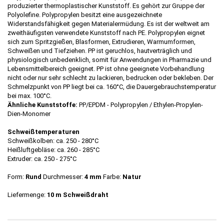
produzierter thermoplastischer Kunststoff. Es gehört zur Gruppe der
Polyolefine. Polypropylen besitzt eine ausgezeichnete
Widerstandsfähigkeit gegen Materialermüdung. Es ist der weltweit am
zweithäufigsten verwendete Kunststoff nach PE. Polypropylen eignet
sich zum Spritzgießen, Blasformen, Extrudieren, Warmumformen,
Schweißen und Tiefziehen. PP ist geruchlos, hautverträglich und
physiologisch unbedenklich, somit für Anwendungen in Pharmazie und
Lebensmittelbereich geeignet. PP ist ohne geeignete Vorbehandlung
nicht oder nur sehr schlecht zu lackieren, bedrucken oder bekleben. Der
Schmelzpunkt von PP liegt bei ca. 160°C, die Dauergebrauchstemperatur
bei max. 100°C.
Ähnliche Kunststoffe:
PP/EPDM - Polypropylen / Ethylen-Propylen-
Dien-Monomer
Schweißtemperaturen
Schweißkolben: ca. 250 - 280°C
Heißluftgebläse: ca. 260 - 285°C
Extruder: ca. 250 - 275°C
Form:
Rund
Durchmesser:
4 mm
Farbe:
Natur
Liefermenge:
10 m Schweißdraht