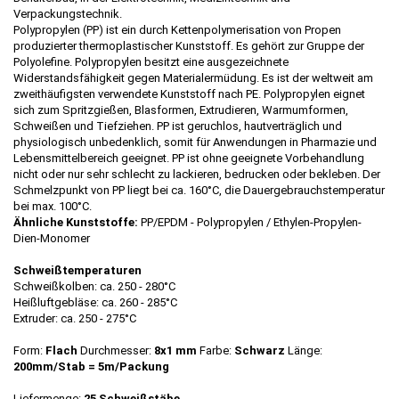
Verpackungstechnik.
Polypropylen (PP) ist ein durch Kettenpolymerisation von Propen
produzierter thermoplastischer Kunststoff. Es gehört zur Gruppe der
Polyolefine. Polypropylen besitzt eine ausgezeichnete
Widerstandsfähigkeit gegen Materialermüdung. Es ist der weltweit am
zweithäufigsten verwendete Kunststoff nach PE. Polypropylen eignet
sich zum Spritzgießen, Blasformen, Extrudieren, Warmumformen,
Schweißen und Tiefziehen. PP ist geruchlos, hautverträglich und
physiologisch unbedenklich, somit für Anwendungen in Pharmazie und
Lebensmittelbereich geeignet. PP ist ohne geeignete Vorbehandlung
nicht oder nur sehr schlecht zu lackieren, bedrucken oder bekleben. Der
Schmelzpunkt von PP liegt bei ca. 160°C, die Dauergebrauchstemperatur
bei max. 100°C.
Ähnliche Kunststoffe:
PP/EPDM - Polypropylen / Ethylen-Propylen-
Dien-Monomer
Schweißtemperaturen
Schweißkolben: ca. 250 - 280°C
Heißluftgebläse: ca. 260 - 285°C
Extruder: ca. 250 - 275°C
Form:
Flach
Durchmesser:
8x1 mm
Farbe:
Schwarz
Länge:
200mm/Stab = 5m/Packung
Liefermenge:
25 Schweißstäbe