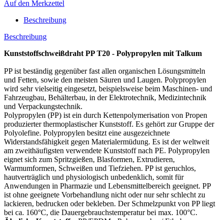
Auf den Merkzettel
Beschreibung
Beschreibung
Kunststoffschweißdraht PP T20 - Polypropylen mit Talkum
PP ist beständig gegenüber fast allen organischen Lösungsmitteln
und Fetten, sowie den meisten Säuren und Laugen. Polypropylen
wird sehr vielseitig eingesetzt, beispielsweise beim Maschinen- und
Fahrzeugbau, Behälterbau, in der Elektrotechnik, Medizintechnik
und Verpackungstechnik.
Polypropylen (PP) ist ein durch Kettenpolymerisation von Propen
produzierter thermoplastischer Kunststoff. Es gehört zur Gruppe der
Polyolefine. Polypropylen besitzt eine ausgezeichnete
Widerstandsfähigkeit gegen Materialermüdung. Es ist der weltweit
am zweithäufigsten verwendete Kunststoff nach PE. Polypropylen
eignet sich zum Spritzgießen, Blasformen, Extrudieren,
Warmumformen, Schweißen und Tiefziehen. PP ist geruchlos,
hautverträglich und physiologisch unbedenklich, somit für
Anwendungen in Pharmazie und Lebensmittelbereich geeignet. PP
ist ohne geeignete Vorbehandlung nicht oder nur sehr schlecht zu
lackieren, bedrucken oder bekleben. Der Schmelzpunkt von PP liegt
bei ca. 160°C, die Dauergebrauchstemperatur bei max. 100°C.