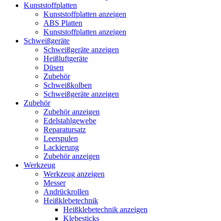
Kunststoffplatten
Kunststoffplatten anzeigen
ABS Platten
Kunststoffplatten anzeigen
Schweißgeräte
Schweißgeräte anzeigen
Heißluftgeräte
Düsen
Zubehör
Schweißkolben
Schweißgeräte anzeigen
Zubehör
Zubehör anzeigen
Edelstahlgewebe
Reparatursatz
Leerspulen
Lackierung
Zubehör anzeigen
Werkzeug
Werkzeug anzeigen
Messer
Andrückrollen
Heißklebetechnik
Heißklebetechnik anzeigen
Klebesticks