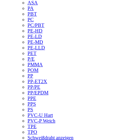
ASA
PA
PBT
PC
PC/PBT
PE-HD
PE-LD
PE-MD
PE-LLD
PET
P/E
PMMA
POM
PP
PP-ET2X
PP/PE
PP/EPDM
PPE
PPS
PS
PVC-U Hart
PVC-P Weich
TPE
TPO
Schweißdraht anzeigen