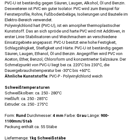
PVC-U ist beständig gegen Säuren, Laugen, Alkohol, Öl und Benzin.
Desweiteren ist PVC ein guter Isolator. PVC wird zum Beispiel für
Fensterprofile, Rohre, Fußbodenbeläge, Isolierungen und Bauteile im
Elektro-Bereich verwendet.
Polyvinylchlorid hart (PVC-U), ist ein amorpher thermoplastischer
Kunststoff. Das an sich spröde und harte PVC wird mit Additiven, in
erster Linie Stabilisatoren und Weichmachern an verschiedene
Einsatzgebiete angepasst. PVC-U besitzt eine hohe Festigkeit,
Schlagzähigkeit, Steifigkeit und Härte. PVC-U ist beständig gegen
Säuren, Laugen, Ethanol, Öl und Benzin. Angegriffen wird PVC von
Aceton, Ether, Benzol, Chloroform und konzentrierter Salzsäure. Der
Schmelzpunkt von PVC-U liegt bei ca. 220°C bis 230°C, die
Dauergebrauchstemperatur bei -30°C bis +60°C.
Ähnliche Kunststoffe:
PVC-P - Polyvinylchlorid weich
Schweißtemperaturen
Schweißkolben: ca. 250 - 280°C
Heißluft: ca. 250 - 285°C
Extruder: ca. 250 - 275°C
Form:
Rund
Durchmesser:
4 mm
Farbe:
Grau
Länge:
900-
1100mm/Stab
Packung enthält ca. 55 Stäbe
Liefermenge:
1kg
Schweißstäbe