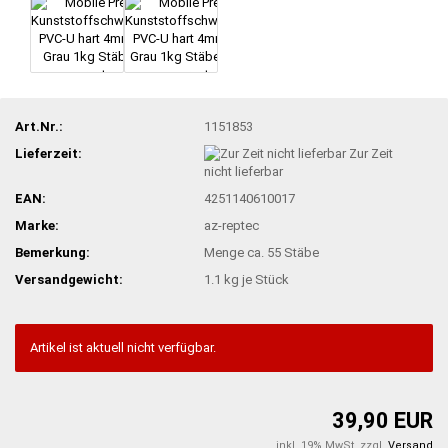
Art.Nr.:
1151853
Lieferzeit:
Zur Zeit
nicht lieferbar
EAN:
4251140610017
Marke:
az-reptec
Bemerkung:
Menge ca. 55 Stäbe
Versandgewicht:
1.1
kg je Stück
Artikel ist aktuell nicht verfügbar.
39,90 EUR
inkl. 19% MwSt. zzgl.
Versand