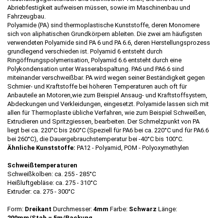
Abriebfestigkeit aufweisen müssen, sowie im Maschinenbau und
Fahrzeugbau.
Polyamide (PA) sind thermoplastische Kunststoffe, deren Monomere
sich von aliphatischen Grundkörpern ableiten. Die zwei am häufigsten
verwendeten Polyamide sind PA 6 und PA 6.6, deren Herstellungsprozess
grundlegend verschieden ist. Polyamid 6 entsteht durch
Ringöffnungspolymerisation, Polyamid 6.6 entsteht durch eine
Polykondensation unter Wasserabspaltung. PA6 und PA6.6 sind
miteinander verschweißbar. PA wird wegen seiner Beständigkeit gegen
Schmier- und Kraftstoffe bei höheren Temperaturen auch oft für
Anbauteile an Motoren,wie zum Beispiel Ansaug- und Kraftstoffsystem,
Abdeckungen und Verkleidungen, eingesetzt. Polyamide lassen sich mit
allen für Thermoplaste übliche Verfahren, wie zum Beispiel Schweißen,
Extrudieren und Spritzgiessen, bearbeiten. Der Schmelzpunkt von PA
liegt bei ca. 220°C bis 260°C (Speziell für PA6 bei ca. 220°C und für PA6.6
bei 260°C), die Dauergebrauchstemperatur bei -40°C bis 100°C.
Ähnliche Kunststoffe:
PA12 - Polyamid, POM - Polyoxymethylen
Schweißtemperaturen
Schweißkolben: ca. 255 - 285°C
Heißluftgebläse: ca. 275 - 310°C
Extruder: ca. 275 - 300°C
Form:
Dreikant
Durchmesser:
4mm
Farbe:
Schwarz
Länge:
200mm/Stab = 5m/Packung