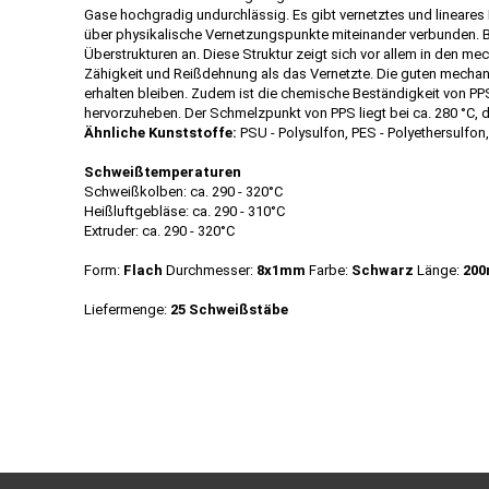
Gase hochgradig undurchlässig. Es gibt vernetztes und lineares 
über physikalische Vernetzungspunkte miteinander verbunden. B
Überstrukturen an. Diese Struktur zeigt sich vor allem in den me
Zähigkeit und Reißdehnung als das Vernetzte. Die guten mecha
erhalten bleiben. Zudem ist die chemische Beständigkeit von PP
hervorzuheben. Der Schmelzpunkt von PPS liegt bei ca. 280 °C, 
Ähnliche Kunststoffe:
PSU - Polysulfon, PES - Polyethersulfon
Schweißtemperaturen
Schweißkolben: ca. 290 - 320°C
Heißluftgebläse: ca. 290 - 310°C
Extruder: ca. 290 - 320°C
Form:
Flach
Durchmesser:
8x1mm
Farbe:
Schwarz
Länge:
200
Liefermenge:
25 Schweißstäbe