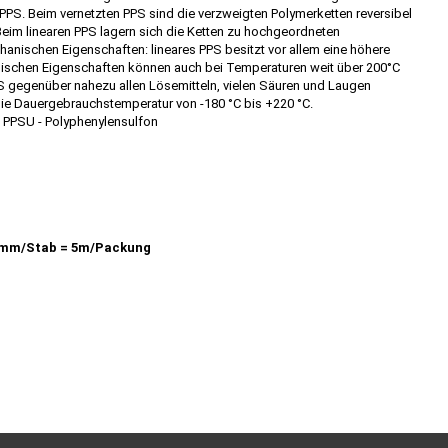
PPS. Beim vernetzten PPS sind die verzweigten Polymerketten reversibel
eim linearen PPS lagern sich die Ketten zu hochgeordneten
chanischen Eigenschaften: lineares PPS besitzt vor allem eine höhere
nischen Eigenschaften können auch bei Temperaturen weit über 200°C
S gegenüber nahezu allen Lösemitteln, vielen Säuren und Laugen
die Dauergebrauchstemperatur von -180 °C bis +220 °C.
, PPSU - Polyphenylensulfon
mm/Stab = 5m/Packung