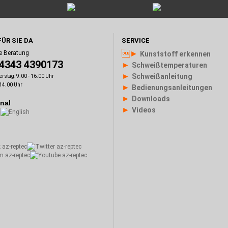
FÜR SIE DA
SERVICE
►
e Beratung
Kunststoff erkennen
)4343 4390173
►
Schweißtemperaturen
►
Schweißanleitung
rstag: 9.00 - 16.00 Uhr
 14.00 Uhr
►
Bedienungsanleitungen
►
Downloads
onal
►
Videos