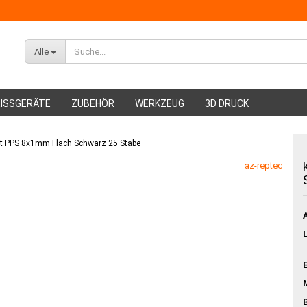
Alle
ISSGERÄTE
ZUBEHÖR
WERKZEUG
3D DRUCK
t PPS 8x1mm Flach Schwarz 25 Stäbe
ABS Filament
az-reptec
PMMA Filament