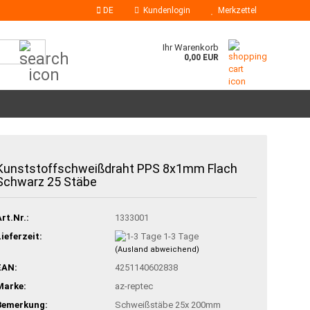
DE
Kundenlogin
Merkzettel
Suche...
Ihr Warenkorb
0,00 EUR
Klebesticks
Kunststoffschweißdraht PPS 8x1mm Flach
Heißklebedüsen
Schwarz 25 Stäbe
Art.Nr.:
1333001
Lieferzeit:
1-3 Tage
(Ausland abweichend)
EAN:
4251140602838
Marke:
az-reptec
Bemerkung:
Schweißstäbe 25x 200mm