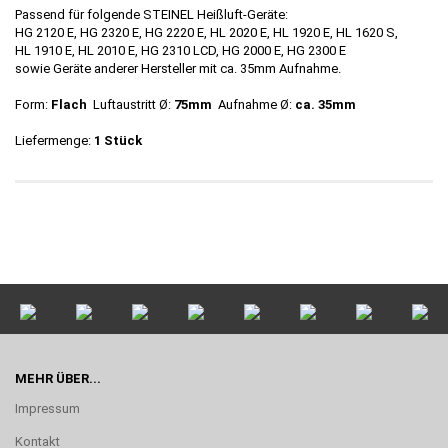
Passend für folgende STEINEL Heißluft-Geräte:
HG 2120 E, HG 2320 E, HG 2220 E, HL 2020 E, HL 1920 E, HL 1620 S,
HL 1910 E, HL 2010 E, HG 2310 LCD, HG 2000 E, HG 2300 E
sowie Geräte anderer Hersteller mit ca. 35mm Aufnahme.
Form:
Flach
Luftaustritt Ø:
75mm
Aufnahme Ø:
ca. 35mm
Liefermenge:
1 Stück
MEHR ÜBER...
Impressum
Kontakt