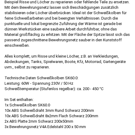
Beispiel Risse und Löcher zu reparieren oder fehlende Teile zu ersetzen.
Mit dem Bewehrungsnetz lassen sich Beschädigungen zusätzlich
stabilisieren oder Löcher überbrücken. Ideal ist der Schweißkolben für
feine Schweißarbeiten und bei beengten Verhältnissen. Durch die
punktuelle und lokal begrenzte Zuführung der Wärme ist gerade bei
dünnen Werkstücken eine saubere Arbeit durchführbar, ohne das
Material großflächig zu erhitzen. Mit der Fläche der Spitze lässt sich das
passend zugeschnittene Bewehrungsnetz sauber in den Kunststoff
einschweißen.
Alles komplett, um Risse und kleine Löcher, z.B. an Verkleidungen,
Abdeckungen, Tanks, Spielwaren, Boote, Kfz, Motorrad, Gartengeräte
uvm., selbst zu reparieren.
Technische Daten Schweißkolben SK60.0:
Leistung: 60W - Spannung 230V / 50 Hz
Schweißtemperatur (Stufenlos regelbar): ca. 200 - 450 °C
Im Set enthalten:
1x Schweißkolben SK60.0
10x ABS Schweißdraht 3mm Rund Schwarz 200mm
10x ABS Schweißdraht 8x2mm Flach Schwarz 200mm
2x ABS Platte 2mm Schwarz 200x50mm
3x Bewehrungsnetz V4A Edelstahl 200 x 50 mm