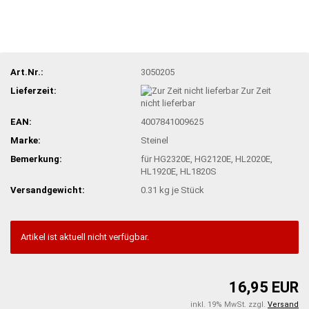
Art.Nr.:
3050205
Lieferzeit:
Zur Zeit
nicht lieferbar
EAN:
4007841009625
Marke:
Steinel
Bemerkung:
für HG2320E, HG2120E, HL2020E,
HL1920E, HL1820S
Versandgewicht:
0.31
kg je Stück
Artikel ist aktuell nicht verfügbar.
16,95 EUR
inkl. 19% MwSt. zzgl.
Versand