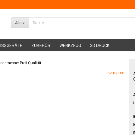
Alle
ISSGERÄTE
ZUBEHÖR
WERKZEUG
3D DRUCK
mondmesser Profi Qualität
ABS Filament
az-reptec
PMMA Filament