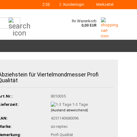
DE
Kundenlogin
Merkzettel
Suche...
Ihr Warenkorb
0,00 EUR
Klebesticks
Abziehstein für Viertelmondmesser Profi
Heißklebedüsen
Qualität
Art.Nr.:
8010035
Lieferzeit:
1-3 Tage
(Ausland abweichend)
EAN:
4251140680096
Marke:
az-reptec
Bemerkung:
Profi Qualität