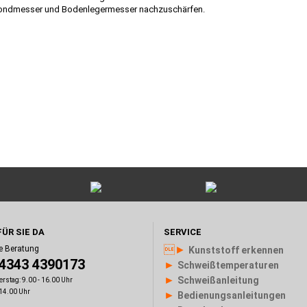
elmondmesser und Bodenlegermesser nachzuschärfen.
FÜR SIE DA
SERVICE
►
e Beratung
Kunststoff erkennen
)4343 4390173
►
Schweißtemperaturen
►
Schweißanleitung
rstag: 9.00 - 16.00 Uhr
 14.00 Uhr
►
Bedienungsanleitungen