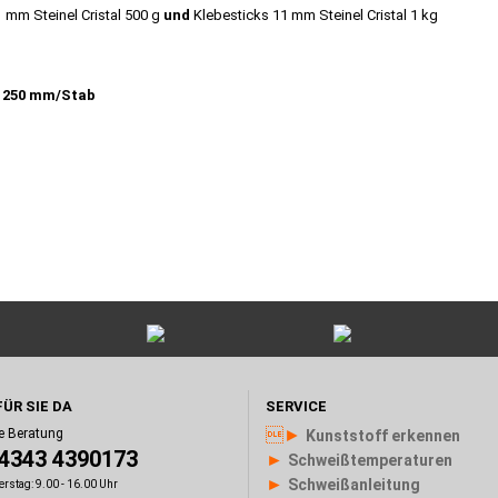
 mm Steinel Cristal 500 g
und
Klebesticks 11 mm Steinel Cristal 1 kg
:
250 mm/Stab
FÜR SIE DA
SERVICE
►
e Beratung
Kunststoff erkennen
)4343 4390173
►
Schweißtemperaturen
►
Schweißanleitung
rstag: 9.00 - 16.00 Uhr