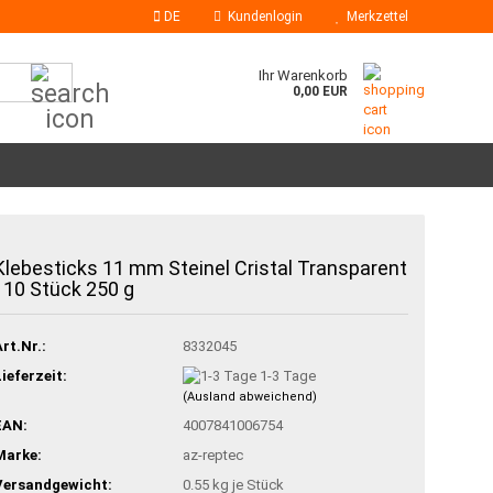
DE
Kundenlogin
Merkzettel
Suche...
Ihr Warenkorb
0,00 EUR
Klebesticks
Klebesticks 11 mm Steinel Cristal Transparent
Heißklebedüsen
| 10 Stück 250 g
Art.Nr.:
8332045
Lieferzeit:
1-3 Tage
(Ausland abweichend)
EAN:
4007841006754
Marke:
az-reptec
Versandgewicht:
0.55
kg je Stück