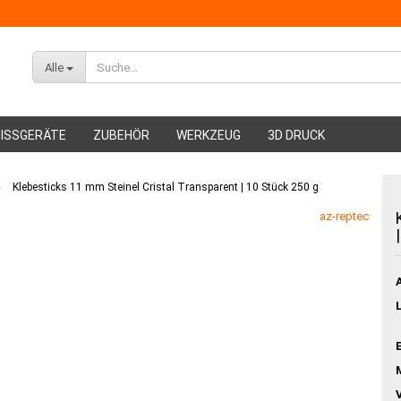
Alle
ISSGERÄTE
ZUBEHÖR
WERKZEUG
3D DRUCK
»
Klebesticks 11 mm Steinel Cristal Transparent | 10 Stück 250 g
ABS Filament
az-reptec
PMMA Filament