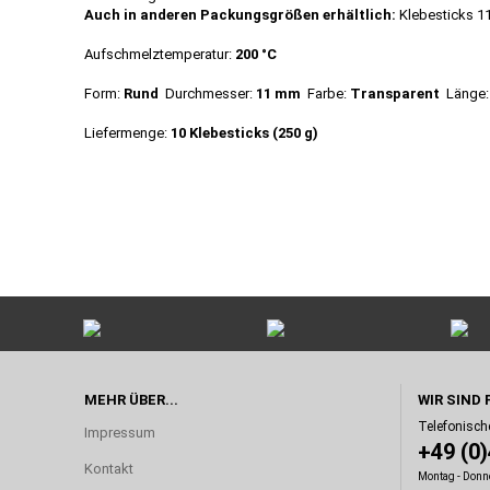
Auch in anderen Packungsgrößen erhältlich:
Klebesticks 11
Aufschmelztemperatur:
200 °C
Form:
Rund
Durchmesser:
11 mm
Farbe:
Transparent
Länge
Liefermenge:
10 Klebesticks (250 g)
MEHR ÜBER...
WIR SIND 
Telefonisch
Impressum
+49 (0
Kontakt
Montag - Donne