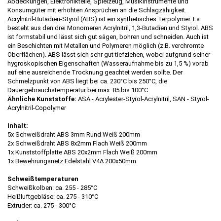
Abdeckungen, Elektronikteile, Spielzeug, Musikinstrumente und
Konsumgüter mit erhöhten Ansprüchen an die Schlagzähigkeit.
Acrylnitril-Butadien-Styrol (ABS) ist ein synthetisches Terpolymer. Es
besteht aus den drei Monomeren Acrylnitril, 1,3-Butadien und Styrol. ABS
ist formstabil und lässt sich gut sägen, bohren und schneiden. Auch ist
ein Beschichten mit Metallen und Polymeren möglich (z.B. verchromte
Oberflächen). ABS lässt sich sehr gut tiefziehen, wobei aufgrund seiner
hygroskopischen Eigenschaften (Wasseraufnahme bis zu 1,5 %) vorab
auf eine ausreichende Trocknung geachtet werden sollte. Der
Schmelzpunkt von ABS liegt bei ca. 230°C bis 250°C, die
Dauergebrauchstemperatur bei max. 85 bis 100°C.
Ähnliche Kunststoffe:
ASA - Acrylester-Styrol-Acrylnitril, SAN - Styrol-
Acrylnitril-Copolymer
Inhalt:
5x Schweißdraht ABS 3mm Rund Weiß 200mm
2x Schweißdraht ABS 8x2mm Flach Weiß 200mm
1x Kunststoffplatte ABS 20x2mm Flach Weiß 200mm
1x Bewehrungsnetz Edelstahl V4A 200x50mm
Schweißtemperaturen
Schweißkolben: ca. 255 - 285°C
Heißluftgebläse: ca. 275 - 310°C
Extruder: ca. 275 - 300°C