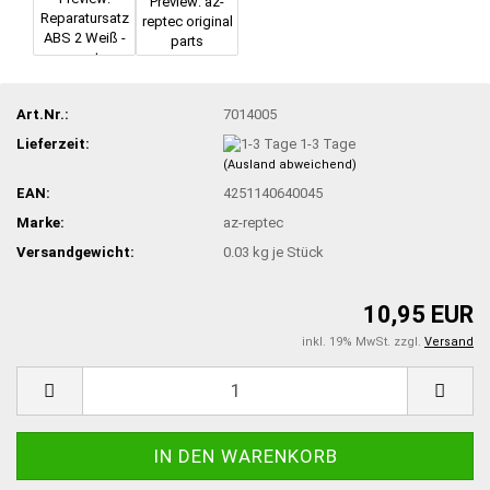
Art.Nr.:
7014005
Lieferzeit:
1-3 Tage
(Ausland abweichend)
EAN:
4251140640045
Marke:
az-reptec
Versandgewicht:
0.03
kg je Stück
10,95 EUR
inkl. 19% MwSt. zzgl.
Versand