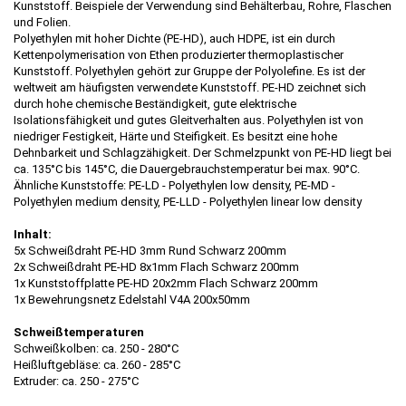
Kunststoff. Beispiele der Verwendung sind Behälterbau, Rohre, Flaschen
und Folien.
Polyethylen mit hoher Dichte (PE-HD), auch HDPE, ist ein durch
Kettenpolymerisation von Ethen produzierter thermoplastischer
Kunststoff. Polyethylen gehört zur Gruppe der Polyolefine. Es ist der
weltweit am häufigsten verwendete Kunststoff. PE-HD zeichnet sich
durch hohe chemische Beständigkeit, gute elektrische
Isolationsfähigkeit und gutes Gleitverhalten aus. Polyethylen ist von
niedriger Festigkeit, Härte und Steifigkeit. Es besitzt eine hohe
Dehnbarkeit und Schlagzähigkeit. Der Schmelzpunkt von PE-HD liegt bei
ca. 135°C bis 145°C, die Dauergebrauchstemperatur bei max. 90°C.
Ähnliche Kunststoffe: PE-LD - Polyethylen low density, PE-MD -
Polyethylen medium density, PE-LLD - Polyethylen linear low density
Inhalt:
5x Schweißdraht PE-HD 3mm Rund Schwarz 200mm
2x Schweißdraht PE-HD 8x1mm Flach Schwarz 200mm
1x Kunststoffplatte PE-HD 20x2mm Flach Schwarz 200mm
1x Bewehrungsnetz Edelstahl V4A 200x50mm
Schweißtemperaturen
Schweißkolben: ca. 250 - 280°C
Heißluftgebläse: ca. 260 - 285°C
Extruder: ca. 250 - 275°C