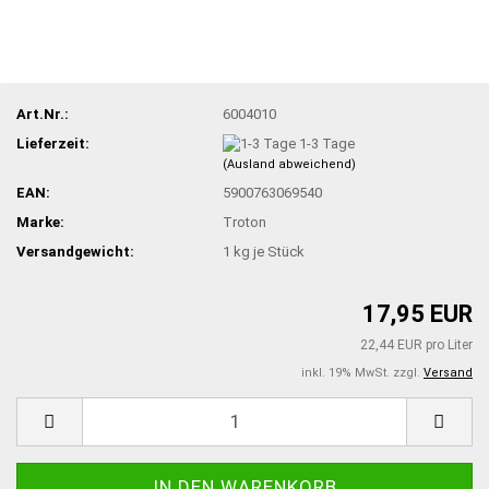
Art.Nr.:
6004010
Lieferzeit:
1-3 Tage
(Ausland abweichend)
EAN:
5900763069540
Marke:
Troton
Versandgewicht:
1
kg je Stück
17,95 EUR
22,44 EUR pro Liter
inkl. 19% MwSt. zzgl.
Versand