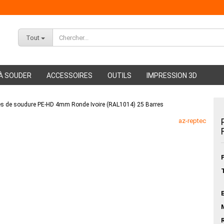
Tout
À SOUDER
ACCESSOIRES
OUTILS
IMPRESSION 3D
es de soudure PE-HD 4mm Ronde Ivoire (RAL1014) 25 Barres
ABS Filament
az-reptec
PMMA Filament