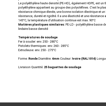
Le polyéthylène haute densité (PE-HD), également HDPE, est un 
polyéthylène appartient au groupe des polyoléfines. C'est le plas
résistance chimique élevée, une bonne isolation électrique et u
résistance, dureté et rigidité. Il a une élasticité et une résistan
145°C, la température d'utilisation continue est max. 90°C
Matières plastiques similaires:
PE-LD - polyéthylène basse de
linéaire basse densité
Températures de soudage
Fer à souder: env. 250 - 280°C
Pistolets thermiques: env. 260 - 285°C
Extrudeuse: env. 250 - 275°C
Forme:
Ronde
Diamètre:
4mm
Couleur:
Ivoire (RAL1014)
Longu
Livraison Quantité:
25 baguettes de soudage