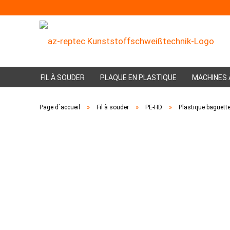
FIL À SOUDER
PLAQUE EN PLASTIQUE
MACHINES 
»
»
»
Page d`accueil
Fil à souder
PE-HD
Plastique baguett