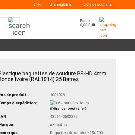
FR
Enregistrer
Liste de souhaits
Chercher...
Panier
0,00 EUR
Plastique baguettes de soudure PE-HD 4mm
Bâtons de colle
Ronde Ivoire (RAL1014) 25 Barres
Buses à colle chaude
Pas de produit .:
1081028
Temps d`expédition:
3-6 Jours
(l`étranger peut varier)
EAN:
4251140602272
Marque:
az-reptec
Remarque:
Baguettes de soudure 25x 200