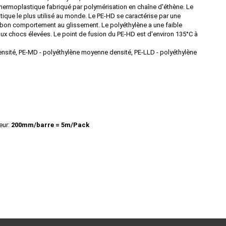
thermoplastique fabriqué par polymérisation en chaîne d'éthène. Le
tique le plus utilisé au monde. Le PE-HD se caractérise par une
n bon comportement au glissement. Le polyéthylène a une faible
ce aux chocs élevées. Le point de fusion du PE-HD est d'environ 135°C à
nsité, PE-MD - polyéthylène moyenne densité, PE-LLD - polyéthylène
eur:
200mm/barre = 5m/Pack