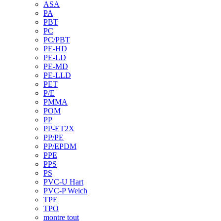
ASA
PA
PBT
PC
PC/PBT
PE-HD
PE-LD
PE-MD
PE-LLD
PET
P/E
PMMA
POM
PP
PP-ET2X
PP/PE
PP/EPDM
PPE
PPS
PS
PVC-U Hart
PVC-P Weich
TPE
TPO
montre tout