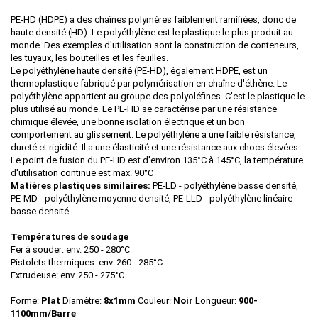
PE-HD (HDPE) a des chaînes polymères faiblement ramifiées, donc de
haute densité (HD). Le polyéthylène est le plastique le plus produit au
monde. Des exemples d'utilisation sont la construction de conteneurs,
les tuyaux, les bouteilles et les feuilles.
Le polyéthylène haute densité (PE-HD), également HDPE, est un
thermoplastique fabriqué par polymérisation en chaîne d'éthène. Le
polyéthylène appartient au groupe des polyoléfines. C'est le plastique le
plus utilisé au monde. Le PE-HD se caractérise par une résistance
chimique élevée, une bonne isolation électrique et un bon
comportement au glissement. Le polyéthylène a une faible résistance,
dureté et rigidité. Il a une élasticité et une résistance aux chocs élevées.
Le point de fusion du PE-HD est d'environ 135°C à 145°C, la température
d'utilisation continue est max. 90°C
Matières plastiques similaires:
PE-LD - polyéthylène basse densité,
PE-MD - polyéthylène moyenne densité, PE-LLD - polyéthylène linéaire
basse densité
Températures de soudage
Fer à souder: env. 250 - 280°C
Pistolets thermiques: env. 260 - 285°C
Extrudeuse: env. 250 - 275°C
Forme:
Plat
Diamètre:
8x1mm
Couleur:
Noir
Longueur:
900-
1100mm/Barre