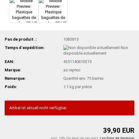
Pas de produit .:
1083815
Temps d`expédition:
Non
disponible actuellement
EAN:
4251140610215
Marque:
az-reptec
Remarque:
Quantité env. 75 barres
Poids:
1.1
kg par pièce
Artikel ist aktuell nicht verfügbar.
39,90 EUR
incl. 19% De taxe de ser excl.
Les frais de livraison