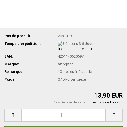
Pas de produit .:
2081019
Temps d`expédition:
3-6 Jours
(l`étranger peut varier)
EAN:
4251140620597
Marque:
az-reptec
Remarque:
10 mètres fil à souder
Poids:
0.15
kg par pièce
13,90 EUR
incl. 19% De taxe de ser excl.
Les frais de livraison