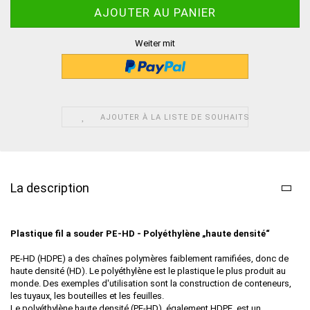
Weiter mit
AJOUTER À LA LISTE DE SOUHAITS
La description
Plastique fil a souder
PE-HD - Polyéthylène „haute densité“
PE-HD (HDPE) a des chaînes polymères faiblement ramifiées, donc de
haute densité (HD). Le polyéthylène est le plastique le plus produit au
monde. Des exemples d'utilisation sont la construction de conteneurs,
les tuyaux, les bouteilles et les feuilles.
Le polyéthylène haute densité (PE-HD), également HDPE, est un