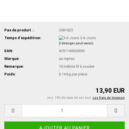
Pas de produit .:
2081025
Temps d`expédition:
3-6 Jours
(l`étranger peut varier)
EAN:
4251140620092
Marque:
az-reptec
Remarque:
10 mètres fil à souder
Poids:
0.14
kg par pièce
13,90 EUR
incl. 19% De taxe de ser excl.
Les frais de livraison