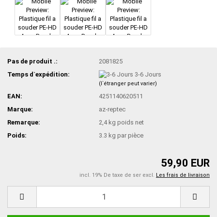
Pas de produit .:
2081825
Temps d`expédition:
3-6 Jours
(l`étranger peut varier)
EAN:
4251140620511
Marque:
az-reptec
Remarque:
2,4 kg poids net
Poids:
3.3
kg par pièce
59,90 EUR
incl. 19% De taxe de ser excl.
Les frais de livraison