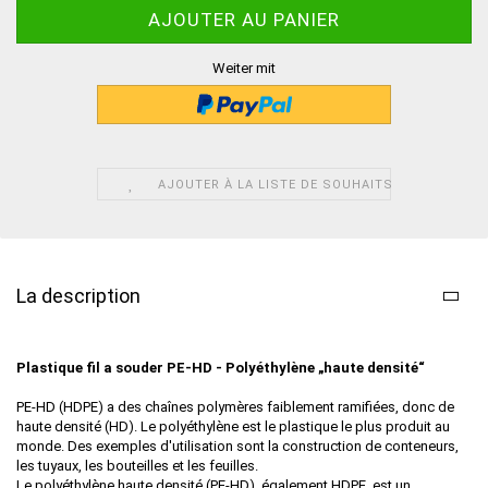
Weiter mit
AJOUTER À LA LISTE DE SOUHAITS
La description
Plastique fil a souder
PE-HD - Polyéthylène „haute densité“
PE-HD (HDPE) a des chaînes polymères faiblement ramifiées, donc de
haute densité (HD). Le polyéthylène est le plastique le plus produit au
monde. Des exemples d'utilisation sont la construction de conteneurs,
les tuyaux, les bouteilles et les feuilles.
Le polyéthylène haute densité (PE-HD), également HDPE, est un