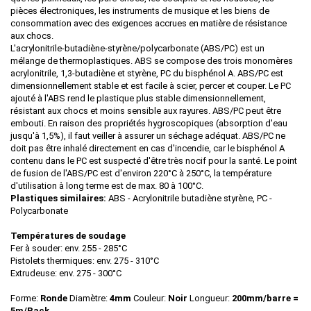
pièces électroniques, les instruments de musique et les biens de
consommation avec des exigences accrues en matière de résistance
aux chocs.
L'acrylonitrile-butadiène-styrène/polycarbonate (ABS/PC) est un
mélange de thermoplastiques. ABS se compose des trois monomères
acrylonitrile, 1,3-butadiène et styrène, PC du bisphénol A. ABS/PC est
dimensionnellement stable et est facile à scier, percer et couper. Le PC
ajouté à l'ABS rend le plastique plus stable dimensionnellement,
résistant aux chocs et moins sensible aux rayures. ABS/PC peut être
embouti. En raison des propriétés hygroscopiques (absorption d'eau
jusqu'à 1,5%), il faut veiller à assurer un séchage adéquat. ABS/PC ne
doit pas être inhalé directement en cas d'incendie, car le bisphénol A
contenu dans le PC est suspecté d'être très nocif pour la santé. Le point
de fusion de l'ABS/PC est d'environ 220°C à 250°C, la température
d'utilisation à long terme est de max. 80 à 100°C.
Plastiques similaires:
ABS - Acrylonitrile butadiène styrène, PC -
Polycarbonate
Températures de soudage
Fer à souder: env. 255 - 285°C
Pistolets thermiques: env. 275 - 310°C
Extrudeuse: env. 275 - 300°C
Forme:
Ronde
Diamètre:
4mm
Couleur:
Noir
Longueur:
200mm/barre =
5m/Pack