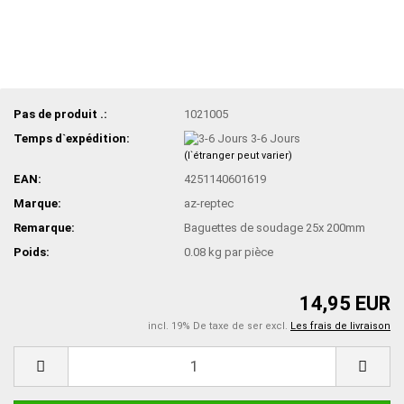
Pas de produit .:
1021005
Temps d`expédition:
3-6 Jours
(l`étranger peut varier)
EAN:
4251140601619
Marque:
az-reptec
Remarque:
Baguettes de soudage 25x 200mm
Poids:
0.08
kg par pièce
14,95 EUR
incl. 19% De taxe de ser excl.
Les frais de livraison