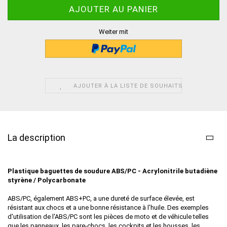
Weiter mit
AJOUTER À LA LISTE DE SOUHAITS
La description
Plastique baguettes de soudure ABS/PC - Acrylonitrile butadiène
styrène / Polycarbonate
ABS/PC, également ABS+PC, a une dureté de surface élevée, est
résistant aux chocs et a une bonne résistance à l'huile. Des exemples
d'utilisation de l'ABS/PC sont les pièces de moto et de véhicule telles
que les panneaux, les pare-chocs, les cockpits et les housses, les