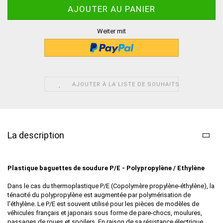
Weiter mit
AJOUTER À LA LISTE DE SOUHAITS
La description
Plastique baguettes de soudure
P/E - Polypropylène / Ethylène
Dans le cas du thermoplastique P/E (Copolymère propylène-éthylène), la
ténacité du polypropylène est augmentée par polymérisation de
l'éthylène. Le P/E est souvent utilisé pour les pièces de modèles de
véhicules français et japonais sous forme de pare-chocs, moulures,
passages de roues et spoilers. En raison de sa résistance électrique