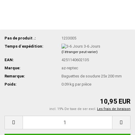
Pas de produit .:
1233005
Temps d`expédition:
3-6 Jours
(l`étranger peut varier)
EAN:
4251140602135
Marque:
az-reptec
Remarque:
Baguettes de soudure 25x 200 mm
Poids:
0.09
kg par pièce
10,95 EUR
incl. 19% De taxe de ser excl.
Les frais de livraison