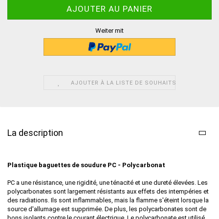
Weiter mit
AJOUTER À LA LISTE DE SOUHAITS
La description
Plastique baguettes de soudure
PC - Polycarbonat
PC a une résistance, une rigidité, une ténacité et une dureté élevées. Les
polycarbonates sont largement résistants aux effets des intempéries et
des radiations. Ils sont inflammables, mais la flamme s'éteint lorsque la
source d'allumage est supprimée. De plus, les polycarbonates sont de
bons isolants contre le courant électrique. Le polycarbonate est utilisé