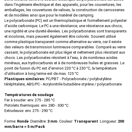
dans l'ingénierie électrique et des appareils, pour les couvertures, les
emballages, les couvertures de valises, la construction de carrosseries
et de modèles ainsi que pour le matériel de camping.
Le polycarbonate (PC) est un thermoplastique et formellement polyester
d'acide carbonique. Le PC a une résistance, une résistance aux chocs,
une rigidité et une dureté élevées. Les polycarbonates sont transparents
et incolores, mais peuvent également être colorés. Souvent utilisé
comme plastique transparent comme alternative au verre, car il existe
des valeurs de transmission lumineuse comparables. Comparé au verre
cassant, le polycarbonate est plus léger et nettement plus résistant aux
chocs. Les polycarbonates résistent à l'eau, à de nombreux acides
minéraux, aux hydrocarbures et à de nombreuses huiles et graisses. Le
point de fusion du PC est d'environ 220 °C à 230 °C, la température
d'utilisation à long terme est de max. 125 °C
Plastiques similaires:
PC/PBT - Polycarbonate / polybutylène
téréphtalate, ABS/PC - Acrylonitrile butadiène styrène / polycarbonate
Températures de soudage
Fer à souder: env. 275 - 285 °C
Pistolets thermiques: env. 280 - 300 °C
Extrudeuse: env. 275 - 290 °C
Forme:
Ronde
Diamètre:
3 mm
Couleur:
Transparent
Longueur:
200
mm/barre = 5 m/Pack