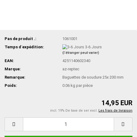
Pas de produit .:
1061001
Temps d`expédition:
3-6 Jours
(l`étranger peut varier)
EAN:
4251140602340
Marque:
az-reptec
Remarque:
Baguettes de soudure 25x 200 mm
Poids:
0.06
kg par pièce
14,95 EUR
incl. 19% De taxe de ser excl.
Les frais de livraison