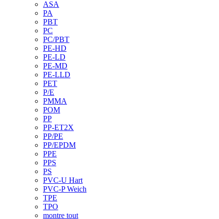
ASA
PA
PBT
PC
PC/PBT
PE-HD
PE-LD
PE-MD
PE-LLD
PET
P/E
PMMA
POM
PP
PP-ET2X
PP/PE
PP/EPDM
PPE
PPS
PS
PVC-U Hart
PVC-P Weich
TPE
TPO
montre tout