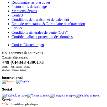
Reconnaître les plastiques
Instructions de soudage
Mentions légales
Contact
Conditions de livraison et de paiement
Droit de rétractation & Formulaire de rétractation
Service
Conditions générales de vente (CGV)
Confidentialité et protection des données
Cookie Einstellungen
Nous sommes là pour vous
Conseils téléphoniques
+49 (0)4343 4390173
Lundi - jeudi: 09h00 - 16h00
Vendredi: 09h00 - 14h00
International
Social
Service
►
Identifier plastique