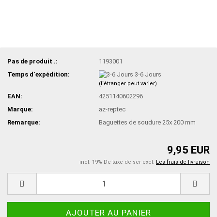
Pas de produit .:
1193001
Temps d`expédition:
3-6 Jours
(l`étranger peut varier)
EAN:
4251140602296
Marque:
az-reptec
Remarque:
Baguettes de soudure 25x 200 mm
9,95 EUR
incl. 19% De taxe de ser excl.
Les frais de livraison