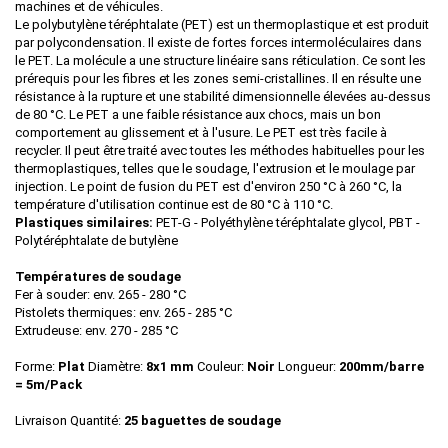
machines et de véhicules.
Le polybutylène téréphtalate (PET) est un thermoplastique et est produit
par polycondensation. Il existe de fortes forces intermoléculaires dans
le PET. La molécule a une structure linéaire sans réticulation. Ce sont les
prérequis pour les fibres et les zones semi-cristallines. Il en résulte une
résistance à la rupture et une stabilité dimensionnelle élevées au-dessus
de 80 °C. Le PET a une faible résistance aux chocs, mais un bon
comportement au glissement et à l'usure. Le PET est très facile à
recycler. Il peut être traité avec toutes les méthodes habituelles pour les
thermoplastiques, telles que le soudage, l'extrusion et le moulage par
injection. Le point de fusion du PET est d'environ 250 °C à 260 °C, la
température d'utilisation continue est de 80 °C à 110 °C.
Plastiques similaires:
PET-G - Polyéthylène téréphtalate glycol, PBT -
Polytéréphtalate de butylène
Températures de soudage
Fer à souder: env. 265 - 280 °C
Pistolets thermiques: env. 265 - 285 °C
Extrudeuse: env. 270 - 285 °C
Forme:
Plat
Diamètre:
8x1 mm
Couleur:
Noir
Longueur:
200mm/barre
= 5m/Pack
Livraison Quantité:
25 baguettes de soudage