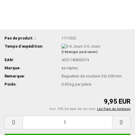
Pas de produit .:
1111032
Temps d`expédition:
3-6 Jours
(l`étranger peut varier)
EAN:
4251140602074
Marque:
az-reptec
Remarque:
Baguettes de soudure 25x 200 mm
Poids:
0.05
kg par pièce
9,95 EUR
incl. 19% De taxe de ser excl.
Les frais de livraison