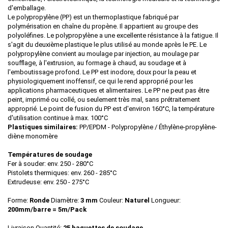
d'emballage.
Le polypropylène (PP) est un thermoplastique fabriqué par
polymérisation en chaîne du propène. Il appartient au groupe des
polyoléfines. Le polypropylène a une excellente résistance à la fatigue. Il
s'agit du deuxième plastique le plus utilisé au monde après le PE. Le
polypropylène convient au moulage par injection, au moulage par
soufflage, à l'extrusion, au formage à chaud, au soudage et à
l'emboutissage profond. Le PP est inodore, doux pour la peau et
physiologiquement inoffensif, ce qui le rend approprié pour les
applications pharmaceutiques et alimentaires. Le PP ne peut pas être
peint, imprimé ou collé, ou seulement très mal, sans prétraitement
approprié. Le point de fusion du PP est d'environ 160°C, la température
d'utilisation continue à max. 100°C
Plastiques similaires:
PP/EPDM - Polypropylène /
É
thylène-propylène-
diène monomère
Températures de soudage
Fer à souder: env. 250 - 280°C
Pistolets thermiques: env. 260 - 285°C
Extrudeuse: env. 250 - 275°C
Forme:
Ronde
Diamètre:
3 mm
Couleur:
Naturel
Longueur:
200mm/barre = 5m/Pack
Livraison Quantité:
25 baguettes de soudage